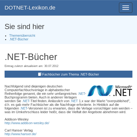
DOTNET-Lexikon.de
Toggle
navigat
Sie sind hier
Themenübersicht
.NET-Bücher
.NET-Bücher
Eintrag zuletzt aktualisiert am: 30.07.2012
Fachbücher zum Thema .NET-Bücher
Nachfolgend sind diejenigen deutschen
Computerfachbuchverlage in alphabetischer
Reihenfolge genannt, die ein sehr umfangreiches
.NET
-
Buchprogramm bieten. Auch in anderen Verlagen
werden Sie
.NET
-Titel finden. Anlässlich von
.NET
1.x war der Markt "overpublished",
d.h. es gab mehr Fachbücher als die Nachfrage erforderte. In Hinblick auf die
folgenden
.NET
-Versionen ist zu erwarten, dass die Verlage vorsichtiger sein werden –
was im Umkehrschluss leider heißt, dass die Vielfalt der Angebote abnehmen wird.
Addison-Wesley
http://www.addison-wesley.de/
Carl Hanser Verlag
http://www.hanser.de/