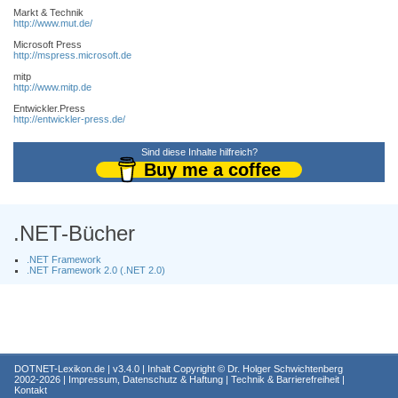
Markt & Technik
http://www.mut.de/
Microsoft Press
http://mspress.microsoft.de
mitp
http://www.mitp.de
Entwickler.Press
http://entwickler-press.de/
Sind diese Inhalte hilfreich?
Buy me a coffee
.NET-Bücher
.NET Framework
.NET Framework 2.0 (.NET 2.0)
DOTNET-Lexikon.de
| v3.4.0 | Inhalt Copyright ©
Dr. Holger Schwichtenberg
2002-2026 |
Impressum, Datenschutz & Haftung
|
Technik & Barrierefreiheit
|
Kontakt