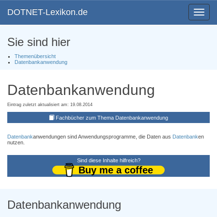
DOTNET-Lexikon.de
Toggle
navigat
Sie sind hier
Themenübersicht
Datenbankanwendung
Datenbankanwendung
Eintrag zuletzt aktualisiert am: 19.08.2014
Fachbücher zum Thema Datenbankanwendung
Datenbank
anwendungen sind Anwendungsprogramme, die Daten aus
Datenbank
en
nutzen.
Sind diese Inhalte hilfreich?
Buy me a coffee
Datenbankanwendung