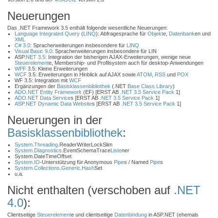
Neuerungen
Das .NET Framework 3.5 enthält folgende wesentliche Neuerungen:
Language Integrated Query
(
LINQ
): Abfragesprache für
Objekt
e,
Datenbank
en und
XML
C# 3.0
: Spracherweiterungen insbesondere für
LINQ
Visual Basic 9.0
: Spracherweiterungen insbesondere für LIN
ASP
.NET 3.5
: Integration der bisherigen AJAX-Erweiterungen, wenige neue
Steuerelement
e, Membership- und Profilsystem auch für desktop-Anwendungen
WPF
3.5: Kleine Erweiterungen
WCF
3.5: Erweiterungen in Hinblick auf AJAX sowie
ATOM
,
RSS
und
POX
WF 3.5: Integration mit
WCF
Ergänzungen der
Basisklassenbibliothek
(.NET
Base Class Library
)
ADO.NET Entity Framework
(EF) [ERST AB
.NET 3.5
Service Pack
1]
ADO.NET Data Service
s [ERST AB
.NET 3.5
Service Pack
1]
ASP.NET Dynamic Data Website
s [ERST AB
.NET 3.5
Service Pack
1]
Neuerungen in der
Basisklassenbibliothek
:
System.Threading
.ReaderWriterLockSlim
System.Diagnostics
.EventSchemaTrace
Liste
ner
System.DateTimeOffset
System.IO
-Unterstützung für Anonymous
Pipe
s / Named
Pipe
s
System.Collections
.
Generic
.
Hash
Set
u.a.
Nicht enthalten (verschoben auf
.NET
4.0
):
Clientseitige
Steuerelement
e und clientseitige
Datenbindung
in ASP.NET (ehemals