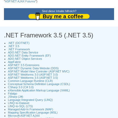
"
ASP.NET AJAX Futures
")
Sind diese Inhalte hilfreich?
Buy me a coffee
.NET Framework 3.5 (.NET 3.5)
.NET (DOTNET)
.NET 3.5
.NET Framework
ADO.NET Data Service
ADO.NET Entity Framework (EF)
ADO.NET Object Services
AppFabric
ASP.NET 3.5 Extensions
ASP.NET Dynamic Data Website (DDS)
ASP.NET Model View Controler (ASP.NET MVC)
ASP.NET Webforms 3.0 (ASP.NET 3.0)
ASP.NET Webforms 3.5 (ASP.NET 3.5)
Common Language Runtime (CLR)
Conceptual Schema Definition Language (CSDL)
CSharp 3.0 (C# 3.0)
eXtensible Application Markup Language (XAML)
Fidalgo
JSharp (J#)
Language Integrated Query (LINQ)
LINQ-to-Dataset
LINQ-to-SQL (LTS)
Managed Add-In Framework (MAF)
Mapping Specification Language (MSL)
Microsoft ASP.NET AJAX