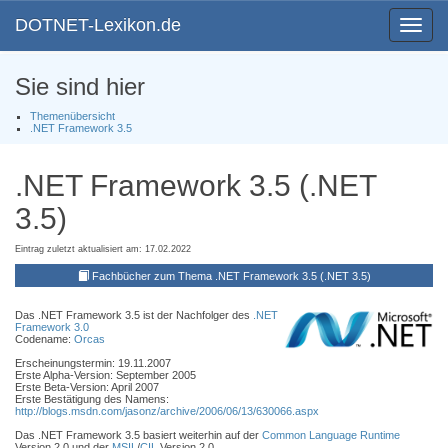
DOTNET-Lexikon.de
Toggle
navigat
Sie sind hier
Themenübersicht
.NET Framework 3.5
.NET Framework 3.5 (.NET
3.5)
Eintrag zuletzt aktualisiert am: 17.02.2022
Fachbücher zum Thema .NET Framework 3.5 (.NET 3.5)
Das .NET Framework 3.5 ist der Nachfolger des
.NET
Framework 3.0
Codename:
Orcas
Erscheinungstermin: 19.11.2007
Erste Alpha-Version: September 2005
Erste Beta-Version: April 2007
Erste Bestätigung des Namens:
http://blogs.msdn.com/jasonz/archive/2006/06/13/630066.aspx
Das .NET Framework 3.5 basiert weiterhin auf der
Common Language Runtime
Version 2.0 und der
MSIL
/
CIL
Version 2.0