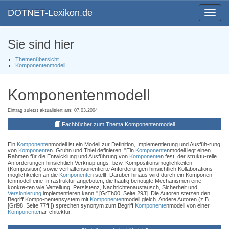
DOTNET-Lexikon.de
Toggle
navigat
Sie sind hier
Themenübersicht
Komponentenmodell
Komponentenmodell
Eintrag zuletzt aktualisiert am: 07.03.2004
Fachbücher zum Thema Komponentenmodell
Ein
Komponente
nmodell ist ein Modell zur Definition, Implementierung und Ausfüh-rung
von
Komponente
n. Gruhn und Thiel definieren: "Ein
Komponente
nmodell legt einen
Rahmen für die Entwicklung und Ausführung von
Komponente
n fest, der struktu-relle
Anforderungen hinsichtlich Verknüpfungs- bzw. Kompositionsmöglichkeiten
(Komposition) sowie verhaltensorientierte Anforderungen hinsichtlich Kollaborations-
möglichkeiten an die
Komponente
n stellt. Darüber hinaus wird durch ein Komponen-
tenmodell eine Infrastruktur angeboten, die häufig benötigte Mechanismen eine
konkre-ten wie Verteilung, Persistenz, Nachrichtenaustausch, Sicherheit und
Versionierung
implementieren kann." [GrTh00, Seite 293]. Die Autoren stetzen den
Begriff Kompo-nentensystem mit
Komponente
nmodell gleich. Andere Autoren (z.B.
[Gri98, Seite 77ff.]) sprechen synonym zum Begriff
Komponente
nmodell von einer
Komponente
nar-chitektur.