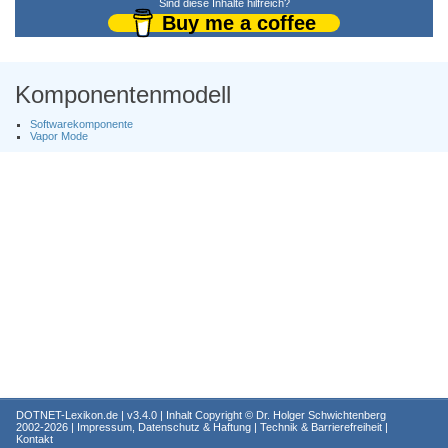
Sind diese Inhalte hilfreich?
Buy me a coffee
Komponentenmodell
Softwarekomponente
Vapor Mode
DOTNET-Lexikon.de
| v3.4.0 | Inhalt Copyright ©
Dr. Holger Schwichtenberg
2002-2026 |
Impressum, Datenschutz & Haftung
|
Technik & Barrierefreiheit
|
Kontakt