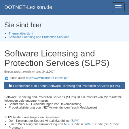
DOTNET-Lexikon.de
Toggle
navigat
Sie sind hier
Themenübersicht
Software Licensing and Protection Services
Software Licensing and
Protection Services (SLPS)
Eintrag zuletzt aktualisiert am: 09.11.2007
siehe auch
http://www.microsoft.com/slps/
Fachbücher zum Thema Software Licensing and Protection Services (SLPS)
Software Licencing and Protection Services (SLPS) ist ein Produkt von Microsoft mit
folgenden Leistungsmerkmalen:
Schutz von .NET-Anwendungen vor Dekompilierung
Produktaktivierung von .NET-Anwendungen (auch Modulweise)
SLPS besteht aus folgenden Bausteinen:
Dem Konzept der Secure Virtual Maschines (
SVM
)
Einem Werkzeug zur Umwandlung von
MSIL
-Code in
SVM
-IL-Code (SLP Code
Protector)