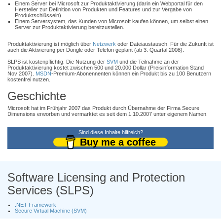
Einem Server bei Microsoft zur Produktaktivierung (darin ein Webportal für den
Hersteller zur Definition von Produkten und Features und zur Vergabe von
Produktschlüsseln)
Einem Serversystem, das Kunden von Microsoft kaufen können, um selbst einen
Server zur Produktaktivierung bereitzustellen.
Produktaktivierung ist möglich über
Netzwerk
oder Dateiaustausch. Für die Zukunft ist
auch die Aktivierung per Dongle oder Telefon geplant (ab 3. Quartal 2008).
SLPS ist kostenpflichtig. Die Nutzung der
SVM
und die Teilnahme an der
Produktaktivierung kostet zwischen 500 und 20.000 Dollar (Preisinformation Stand
Nov 2007).
MSDN
-Premium-Abonennenten können ein Produkt bis zu 100 Benutzern
kostenfrei nutzen.
Geschichte
Microsoft hat im Frühjahr 2007 das Produkt durch Übernahme der Firma Secure
Dimensions erworben und vermarktet es seit dem 1.10.2007 unter eigenem Namen.
Sind diese Inhalte hilfreich?
Buy me a coffee
Software Licensing and Protection
Services (SLPS)
.NET Framework
Secure Virtual Machine (SVM)