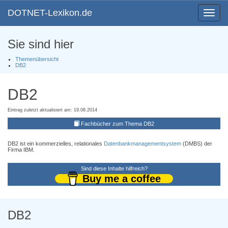
DOTNET-Lexikon.de
Toggle
navigat
Sie sind hier
Themenübersicht
DB2
DB2
Eintrag zuletzt aktualisiert am: 19.08.2014
Fachbücher zum Thema DB2
DB2 ist ein kommerzielles, relationales
Datenbankmanagementsystem
(DMBS) der
Firma IBM.
Sind diese Inhalte hilfreich?
Buy me a coffee
DB2