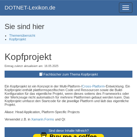
DOTNET-Lexikon.de
Toggle
navigat
Sie sind hier
Themenübersicht
Kopfprojekt
Kopfprojekt
Eintrag zuletzt aktualisiert am: 16.05.2025
Fachbücher zum Thema Kopfprojekt
Ein Kopfprojekt ist ein Konzept in der Multi-Platform-/
Cross-Platform
-Entwicklung. Ein
Kopfprojekt enthält plattformspezifischen Code und Ressourcen sowie die Build-
Konfiguration für das eigentliche Projekt, wenn dieses seitens des Frameworks oder
der Werkzeuge nicht automatisch für mehrere Plattformen gebaut werden kann. Das
Kopfprojekt umfasst den Startcode für die jeweilige Plattform und lädt das eigentliche
Projekt.
Aliase: Head Application, Platform-Specific Projects
Verwendet z.B. in
Xamarin.Forms
und Qt
Sind diese Inhalte hilfreich?
Buy me a coffee