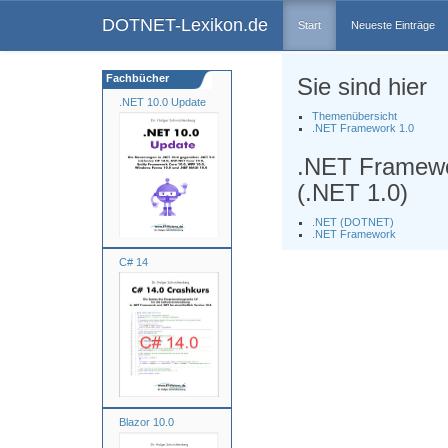
DOTNET-Lexikon.de
Start
Neueste Einträge
Fachbücher
Sie sind hier
.NET 10.0 Update
Themenübersicht
.NET Framework 1.0
.NET Framewo
(.NET 1.0)
.NET (DOTNET)
.NET Framework
C# 14
Blazor 10.0