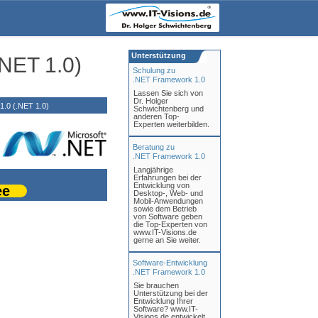
Unterstützung
NET 1.0)
Schulung zu
.NET Framework 1.0
Lassen Sie sich von
Dr. Holger
.0 (.NET 1.0)
Schwichtenberg und
anderen Top-
Experten weiterbilden.
Beratung zu
.NET Framework 1.0
Langjährige
Erfahrungen bei der
Entwicklung von
ee
Desktop-, Web- und
Mobil-Anwendungen
sowie dem Betrieb
von Software geben
die Top-Experten von
www.IT-Visions.de
gerne an Sie weiter.
Software-Entwicklung
.NET Framework 1.0
Sie brauchen
Unterstützung bei der
Entwicklung Ihrer
Software? www.IT-
Visions.de entwickelt