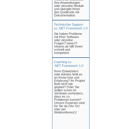
Ihre Anwendungen
oder einzelne Module
und übergibt Ihnen
den Quellcode mit
Dokumentation.
Technischer Support
zu .NET Framework 1.0
Sie haben Probleme
mit Ihrer Software
oder einzelne
Fragen? www.IT-
Visions.de hilft Ihnen
schnell und
kompetent.
Coaching zu
.NET Framework 1.0
Ihren Entwicklern
oder Admins fehlt es
an Know-how und
Erfahrung? Ihr Projekt
läuft nicht wie
geplant? Oder Sie
wollen schon im
Vorhinein verhindern,
dass es zu
Problemen kommt?
Unsere Experten sind
für Sie da (Vor Ort
oder per
Webkonferenz)!