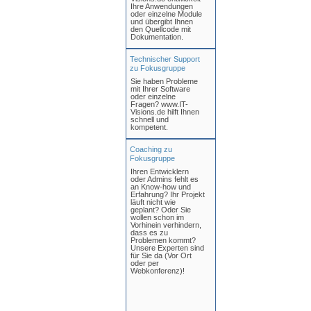
Ihre Anwendungen
oder einzelne Module
und übergibt Ihnen
den Quellcode mit
Dokumentation.
Technischer Support
zu Fokusgruppe
Sie haben Probleme
mit Ihrer Software
oder einzelne
Fragen? www.IT-
Visions.de hilft Ihnen
schnell und
kompetent.
Coaching zu
Fokusgruppe
Ihren Entwicklern
oder Admins fehlt es
an Know-how und
Erfahrung? Ihr Projekt
läuft nicht wie
geplant? Oder Sie
wollen schon im
Vorhinein verhindern,
dass es zu
Problemen kommt?
Unsere Experten sind
für Sie da (Vor Ort
oder per
Webkonferenz)!