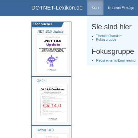
DOTNET-Lexikon.de
Start
Neueste Einträge
Fachbücher
Sie sind hier
.NET 10.0 Update
Themenübersicht
Fokusgruppe
Fokusgruppe
Requirements Engineering
C# 14
Blazor 10.0