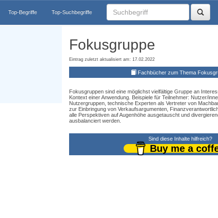
Top-Begriffe
Top-Suchbegriffe
Fokusgruppe
Eintrag zuletzt aktualisiert am: 17.02.2022
Fachbücher zum Thema Fokusgr
Fokusgruppen sind eine möglichst vielfältige Gruppe an Intere
Kontext einer Anwendung. Beispiele für Teilnehmer: Nutzer/inne
Nutzergruppen, technische Experten als Vertreter von Machbark
zur Einbringung von Verkaufsargumenten, Finanzverantwortli
alle Perspektiven auf Augenhöhe ausgetauscht und divergierend
ausbalanciert werden.
Sind diese Inhalte hilfreich?
Buy me a coff