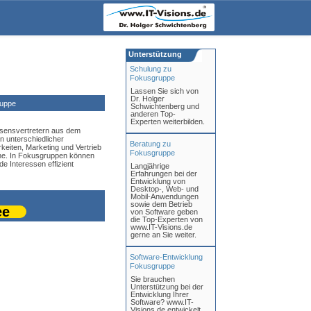
Unterstützung
Schulung zu
Fokusgruppe
Lassen Sie sich von
Dr. Holger
uppe
Schwichtenberg und
anderen Top-
Experten weiterbilden.
ssensvertretern aus dem
n unterschiedlicher
Beratung zu
eiten, Marketing und Vertrieb
Fokusgruppe
che. In Fokusgruppen können
e Interessen effizient
Langjährige
Erfahrungen bei der
Entwicklung von
Desktop-, Web- und
Mobil-Anwendungen
sowie dem Betrieb
ee
von Software geben
die Top-Experten von
www.IT-Visions.de
gerne an Sie weiter.
Software-Entwicklung
Fokusgruppe
Sie brauchen
Unterstützung bei der
Entwicklung Ihrer
Software? www.IT-
Visions.de entwickelt