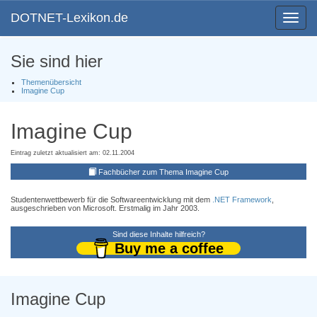
DOTNET-Lexikon.de
Toggle
navigat
Sie sind hier
Themenübersicht
Imagine Cup
Imagine Cup
Eintrag zuletzt aktualisiert am: 02.11.2004
Fachbücher zum Thema Imagine Cup
Studentenwettbewerb für die Softwareentwicklung mit dem
.NET Framework
,
ausgeschrieben von Microsoft. Erstmalig im Jahr 2003.
Sind diese Inhalte hilfreich?
Buy me a coffee
Imagine Cup