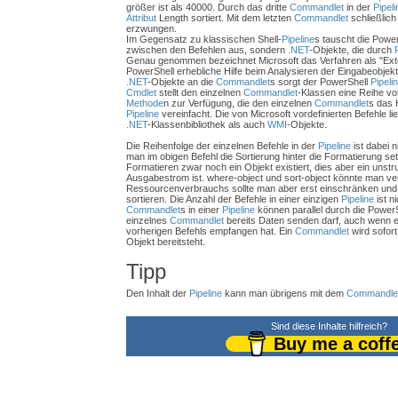
größer ist als 40000. Durch das dritte
Commandlet
in der
Pipeli
Attribut
Length sortiert. Mit dem letzten
Commandlet
schließlich
erzwungen.
Im Gegensatz zu klassischen Shell-
Pipeline
s tauscht die Powe
zwischen den Befehlen aus, sondern
.NET
-Objekte, die durch
Genau genommen bezeichnet Microsoft das Verfahren als "Ex
PowerShell erhebliche Hilfe beim Analysieren der Eingabeobjekt
.NET
-Objekte an die
Commandlet
s sorgt der PowerShell
Pipeli
Cmdlet
stellt den einzelnen
Commandlet
-Klassen eine Reihe v
Methode
n zur Verfügung, die den einzelnen
Commandlet
s das 
Pipeline
vereinfacht. Die von Microsoft vordefinierten Befehle l
.NET
-Klassenbibliothek als auch
WMI
-Objekte.
Die Reihenfolge der einzelnen Befehle in der
Pipeline
ist dabei 
man im obigen Befehl die Sortierung hinter die Formatierung se
Formatieren zwar noch ein Objekt existiert, dies aber ein unstru
Ausgabestrom ist. where-object und sort-object könnte man v
Ressourcenverbrauchs sollte man aber erst einschränken und 
sortieren. Die Anzahl der Befehle in einer einzigen
Pipeline
ist n
Commandlet
s in einer
Pipeline
können parallel durch die PowerS
einzelnes
Commandlet
bereits Daten senden darf, auch wenn e
vorherigen Befehls empfangen hat. Ein
Commandlet
wird sofort
Objekt bereitsteht.
Tipp
Den Inhalt der
Pipeline
kann man übrigens mit dem
Commandle
Sind diese Inhalte hilfreich?
Buy me a coff