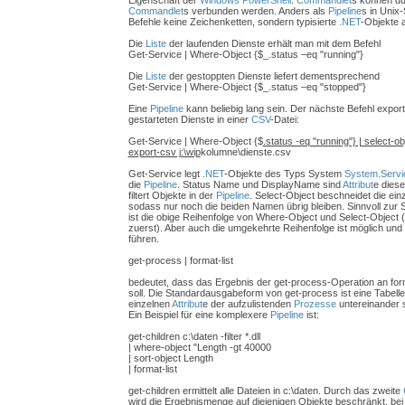
Eigenschaft der
Windows PowerShell
:
Commandlet
s können d
Commandlet
s verbunden werden. Anders als
Pipeline
s in Unix-
Befehle keine Zeichenketten, sondern typisierte
.NET
-Objekte 
Die
Liste
der laufenden Dienste erhält man mit dem Befehl
Get-Service | Where-Object {$_.status –eq "running"}
Die
Liste
der gestoppten Dienste liefert dementsprechend
Get-Service | Where-Object {$_.status –eq "stopped"}
Eine
Pipeline
kann beliebig lang sein. Der nächste Befehl export
gestarteten Dienste in einer
CSV
-Datei:
Get-Service | Where-Object {$
.status -eq "running"} | select-
export-csv j:\wip
kolumne\dienste.csv
Get-Service legt
.NET
-Objekte des Typs System
System.Servi
die
Pipeline
. Status Name und DisplayName sind
Attribut
e dies
filtert Objekte in der
Pipeline
. Select-Object beschneidet die ein
sodass nur noch die beiden Namen übrig bleiben. Sinnvoll zu
ist die obige Reihenfolge von Where-Object und Select-Object 
zuerst). Aber auch die umgekehrte Reihenfolge ist möglich un
führen.
get-process | format-list
bedeutet, dass das Ergebnis der get-process-Operation an for
soll. Die Standardausgabeform von get-process ist eine Tabelle
einzelnen
Attribut
e der aufzulistenden
Prozesse
untereinander s
Ein Beispiel für eine komplexere
Pipeline
ist:
get-children c:\daten -filter *.dll
| where-object "Length -gt 40000
| sort-object Length
| format-list
get-children ermittelt alle Dateien in c:\daten. Durch das zweite
wird die Ergebnismenge auf diejenigen Objekte beschränkt, be