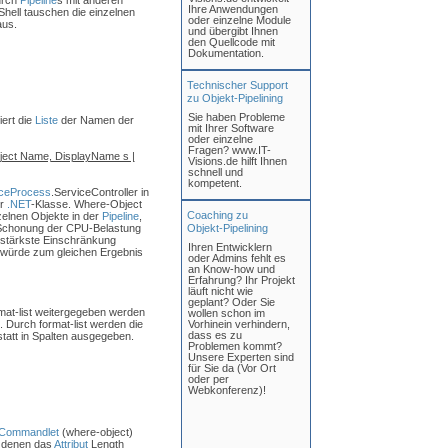
urch
Pipeline
s mit anderen
Ihre Anwendungen
Shell tauschen die einzelnen
oder einzelne Module
aus.
und übergibt Ihnen
den Quellcode mit
Dokumentation.
Technischer Support
zu Objekt-Pipelining
Sie haben Probleme
iert die
Liste
der Namen der
mit Ihrer Software
oder einzelne
Fragen? www.IT-
object Name, DisplayName s |
Visions.de hilft Ihnen
schnell und
kompetent.
ceProcess
.ServiceController in
er
.NET
-Klasse. Where-Object
Coaching zu
zelnen Objekte in der
Pipeline
,
r Schonung der CPU-Belastung
Objekt-Pipelining
(stärkste Einschränkung
Ihren Entwicklern
d würde zum gleichen Ergebnis
oder Admins fehlt es
an Know-how und
Erfahrung? Ihr Projekt
läuft nicht wie
geplant? Oder Sie
mat-list weitergegeben werden
wollen schon im
. Durch format-list werden die
Vorhinein verhindern,
dass es zu
tatt in Spalten ausgegeben.
Problemen kommt?
Unsere Experten sind
für Sie da (Vor Ort
oder per
Webkonferenz)!
Commandlet
(where-object)
i denen das
Attribut
Length