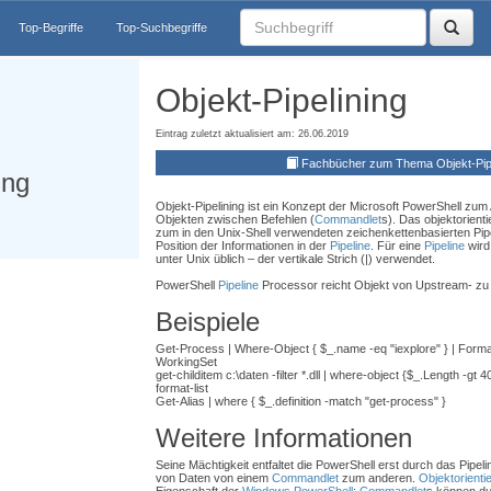
Top-Begriffe
Top-Suchbegriffe
Objekt-Pipelining
Eintrag zuletzt aktualisiert am: 26.06.2019
Fachbücher zum Thema Objekt-Pipe
ing
Objekt-Pipelining ist ein Konzept der Microsoft PowerShell zum
Objekten zwischen Befehlen (
Commandlet
s). Das objektorienti
zum in den Unix-Shell verwendeten zeichenkettenbasierten Pipe
Position der Informationen in der
Pipeline
. Für eine
Pipeline
wird
unter Unix üblich – der vertikale Strich (|) verwendet.
PowerShell
Pipeline
Processor reicht Objekt von Upstream- zu
Beispiele
Get-Process | Where-Object { $_.name -eq "iexplore" } | For
WorkingSet
get-childitem c:\daten -filter *.dll | where-object {$_.Length -gt 
format-list
Get-Alias | where { $_.definition -match "get-process" }
Weitere Informationen
Seine Mächtigkeit entfaltet die PowerShell erst durch das Pipeli
von Daten von einem
Commandlet
zum anderen.
Objektorienti