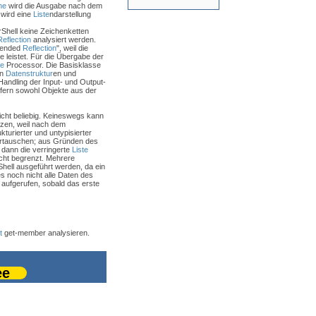
ne
wird die Ausgabe nach dem
 wird eine
Liste
ndarstellung
rShell keine Zeichenketten
Reflection
analysiert werden.
tended
Reflection
", weil die
e leistet. Für die Übergabe der
ne
Processor. Die Basisklasse
on
Datenstruktur
en und
Handling der Input- und Output-
iefern sowohl Objekte aus der
nicht beliebig. Keineswegs kann
tzen, weil nach dem
kturierter und untypisierter
ertauschen; aus Gründen des
dann die verringerte
Liste
icht begrenzt. Mehrere
hell ausgeführt werden, da ein
s noch nicht alle Daten des
 aufgerufen, sobald das erste
t
get-member analysieren.
ee