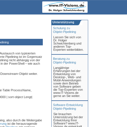
Unterstützung
Schulung zu
Objekt-Pipelining
Lassen Sie sich von
Dr. Holger
lining
Schwichtenberg und
anderen Top-
Experten weiterbilden.
 Austausch von typisierten
erte Pipelining ist im Gegensatz
Beratung zu
lining nicht abhängig von der
Objekt-Pipelining
 in der PowerShell – wie auch
Langjährige
Erfahrungen bei der
 Downstream-Objekt weiter.
Entwicklung von
Desktop-, Web- und
Mobil-Anwendungen
sowie dem Betrieb
von Software geben
die Top-Experten von
mat-Table ProcessName,
www.IT-Visions.de
gerne an Sie weiter.
40000 | sort-object Lengt|
Software-Entwicklung
Objekt-Pipelining
Sie brauchen
Unterstützung bei der
ning, also durch die Weitergabe
Entwicklung Ihrer
Software? www.IT-
erung
ist die herausragende
Visions.de entwickelt