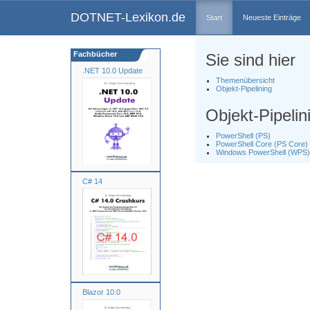
DOTNET-Lexikon.de
Start
Neueste Einträge
Fachbücher
Sie sind hier
.NET 10.0 Update
Themenübersicht
Objekt-Pipelining
Objekt-Pipelin
PowerShell (PS)
PowerShell Core (PS Core)
Windows PowerShell (WPS)
C# 14
Blazor 10.0