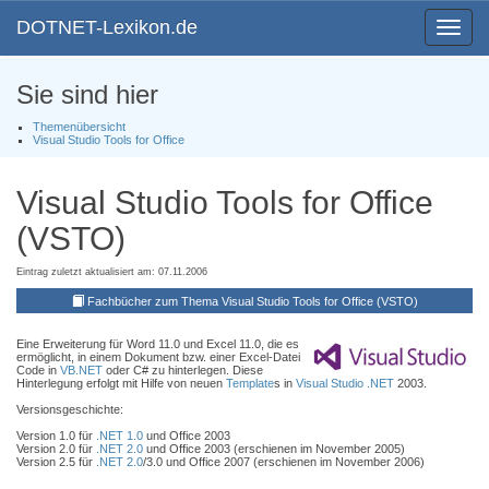
DOTNET-Lexikon.de
Toggle
navigat
Sie sind hier
Themenübersicht
Visual Studio Tools for Office
Visual Studio Tools for Office
(VSTO)
Eintrag zuletzt aktualisiert am: 07.11.2006
Fachbücher zum Thema Visual Studio Tools for Office (VSTO)
Eine Erweiterung für Word 11.0 und Excel 11.0, die es
ermöglicht, in einem Dokument bzw. einer Excel-Datei
Code in
VB.NET
oder C# zu hinterlegen. Diese
Hinterlegung erfolgt mit Hilfe von neuen
Template
s in
Visual Studio .NET
2003.
Versionsgeschichte:
Version 1.0 für
.NET 1.0
und Office 2003
Version 2.0 für
.NET 2.0
und Office 2003 (erschienen im November 2005)
Version 2.5 für
.NET 2.0
/3.0 und Office 2007 (erschienen im November 2006)