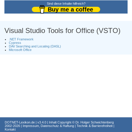
Sind diese Inhalte hilfreich?
Buy me a coffee
Visual Studio Tools for Office (VSTO)
.NET Framework
Cypress
DAV Searching and Locating (DASL)
Microsoft Office
DOTNET-Lexikon.de
| v3.4.0 | Inhalt Copyright ©
Dr. Holger Schwichtenberg
2002-2026 |
Impressum, Datenschutz & Haftung
|
Technik & Barrierefreiheit
|
Kontakt