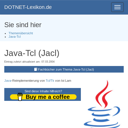
DOTNET-Lexikon.de
Toggle
navigat
Sie sind hier
Themenübersicht
Java-Tcl
Java-Tcl (Jacl)
Eintrag zuletzt aktualisiert am: 07.03.2004
Fachbücher zum Thema Java-Tcl (Jacl)
Java
-Reimplementierung von
Tcl/Tk
von Ioi Lam
Sind diese Inhalte hilfreich?
Buy me a coffee