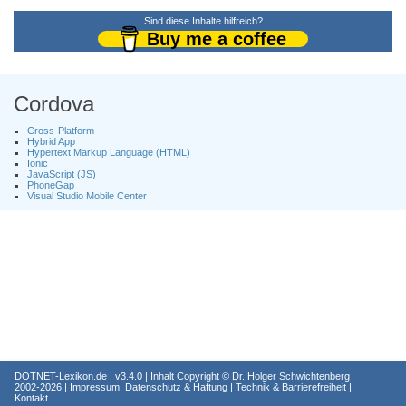
Sind diese Inhalte hilfreich?
Buy me a coffee
Cordova
Cross-Platform
Hybrid App
Hypertext Markup Language (HTML)
Ionic
JavaScript (JS)
PhoneGap
Visual Studio Mobile Center
DOTNET-Lexikon.de
| v3.4.0 | Inhalt Copyright ©
Dr. Holger Schwichtenberg
2002-2026 |
Impressum, Datenschutz & Haftung
|
Technik & Barrierefreiheit
|
Kontakt