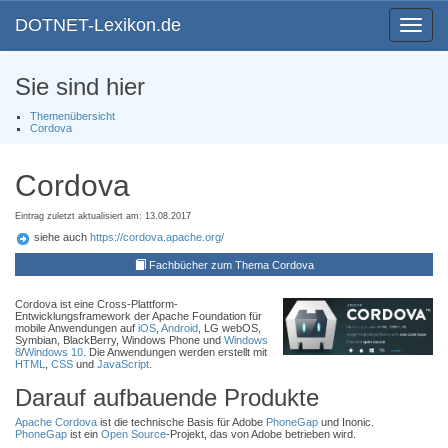
DOTNET-Lexikon.de
Toggle
navigat
Sie sind hier
Themenübersicht
Cordova
Cordova
Eintrag zuletzt aktualisiert am: 13.08.2017
siehe auch
https://cordova.apache.org/
Fachbücher zum Thema Cordova
Cordova ist eine Cross-Plattform-
Entwicklungsframework der Apache Foundation für
mobile Anwendungen auf
iOS
,
Android
, LG webOS,
Symbian, BlackBerry, Windows Phone und
Windows
8
/
Windows 10
. Die Anwendungen werden erstellt mit
HTML
,
CSS
und
JavaScript
.
Darauf aufbauende Produkte
Apache Cordova
ist die technische Basis für Adobe
PhoneGap
und Inonic.
PhoneGap
ist ein
Open Source
-Projekt, das von Adobe betrieben wird.