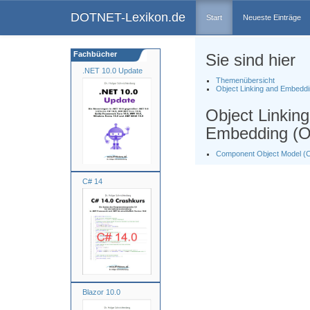
DOTNET-Lexikon.de
Start
Neueste Einträge
Fachbücher
Sie sind hier
.NET 10.0 Update
Themenübersicht
Object Linking and Embedd
Object Linkin
Embedding (
Component Object Model 
C# 14
Blazor 10.0