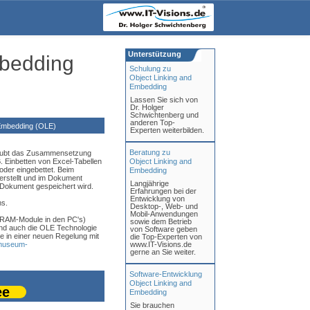
Unterstützung
mbedding
Schulung zu
Object Linking and
Embedding
Lassen Sie sich von
Dr. Holger
Schwichtenberg und
anderen Top-
Embedding (OLE)
Experten weiterbilden.
Beratung zu
ubt das Zusammensetzung
 Einbetten von Excel-Tabellen
Object Linking and
 oder eingebettet. Beim
Embedding
erstellt und im Dokument
Langjährige
 Dokument gespeichert wird.
Erfahrungen bei der
Entwicklung von
ms.
Desktop-, Web- und
Mobil-Anwendungen
(RAM-Module in den PC's)
sowie dem Betrieb
 und auch die OLE Technologie
von Software geben
 in einer neuen Regelung mit
die Top-Experten von
rmuseum-
www.IT-Visions.de
gerne an Sie weiter.
Software-Entwicklung
Object Linking and
ee
Embedding
Sie brauchen