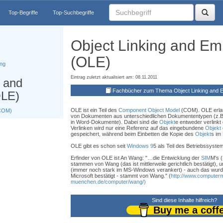
Top-Begriffe
Top-Suchbegriffe
Object Linking and E
(OLE)
ing
Eintrag zuletzt aktualisiert am: 08.11.2011
g and
Fachbücher zum Thema Object Linking and 
OLE)
OLE ist ein Teil des
Component Object Model
(COM). OLE erla
(COM)
von Dokumenten aus unterschiedlichen Dokumententypen (z.B.
in Word-Dokumente). Dabei sind die
Objekt
e entweder verlinkt
Verlinken wird nur eine Referenz auf das eingebundene
Objekt
gespeichert, während beim Einbetten die Kopie des
Objekt
s im
OLE gibt es schon seit
Windows 9
5 als Teil des Betriebssyste
Erfinder von OLE ist An Wang: "…die Entwicklung der
SIM
M's 
stammen von Wang (das ist mittlerweile gerichtlich bestätigt),
(immer noch stark im MS-Windows verankert) - auch das wurde
Microsoft bestätigt - stammt von Wang." (
http://www.compute
muenchen.de/computer/wang/)
Sind diese Inhalte hilfreich?
Buy me a coff