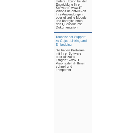
Unterstützung bei der
Entwicklung Ihrer
Software? www.IT-
Visions.de entwickelt
Ihre Anwendungen
oder einzelne Module
und übergibt Ihnen
den Quellcode mit
Dokumentation.
Technischer Support
zu Object Linking and
Embedding
Sie haben Probleme
mit Ihrer Software
oder einzelne
Fragen? www.IT-
Visions.de hilft Ihnen
schnell und
kompetent.