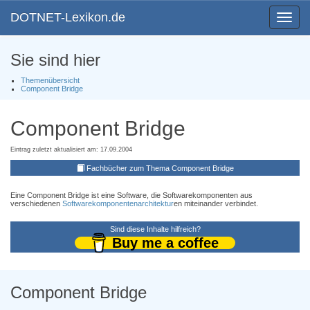
DOTNET-Lexikon.de
Toggle
navigat
Sie sind hier
Themenübersicht
Component Bridge
Component Bridge
Eintrag zuletzt aktualisiert am: 17.09.2004
Fachbücher zum Thema Component Bridge
Eine Component Bridge ist eine Software, die Softwarekomponenten aus
verschiedenen
Softwarekomponentenarchitektur
en miteinander verbindet.
Sind diese Inhalte hilfreich?
Buy me a coffee
Component Bridge