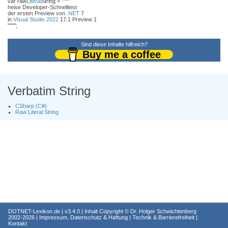
var raw
Literal
String = """"
heise Developer-Schnelltest
der ersten Preview von
.NET
7
in
Visual Studio 2022
17.1 Preview 1
"""";
Sind diese Inhalte hilfreich?
Buy me a coffee
Verbatim String
CSharp (C#)
Raw Literal String
DOTNET-Lexikon.de
| v3.4.0 | Inhalt Copyright ©
Dr. Holger Schwichtenberg
2002-2026 |
Impressum, Datenschutz & Haftung
|
Technik & Barrierefreiheit
|
Kontakt