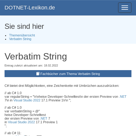
DOTNET-Lexikon.de
Toggle
navigat
Sie sind hier
Themenübersicht
Verbatim String
Verbatim String
Eintrag zuletzt aktualisiert am: 18.02.2022
Fachbücher zum Thema Verbatim String
C# bietet drei Möglichkeiten, eine Zeichenkette mit Umbrüchen auszudrücken:
// ab C# 1.0
var regularString = "\r\nheise Developer-Schnelltest\n der ersten Preview von
.NET
7\n in
Visual Studio 2022
17.1 Preview 1\r\n ";
// ab C# 1.0
var verbatimString = @"
heise Developer-Schnelltest
der ersten Preview von
.NET
7
in
Visual Studio 2022
17.1 Preview 1
";
// ab C# 11: