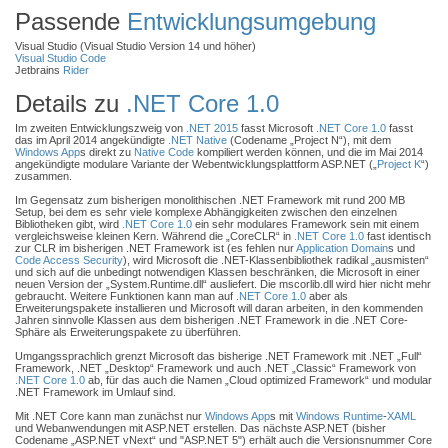
Passende
Entwicklungsumgebung
Visual Studio (Visual Studio Version 14 und höher)
Visual Studio Code
Jetbrains
Rider
Details zu
.NET Core 1.0
Im zweiten Entwicklungszweig von
.NET 2015
fasst Microsoft
.NET Core 1.0
fasst
das im April 2014 angekündigte
.NET Native
(Codename „Project N“), mit dem
Windows App
s direkt zu
Native Code
kompiliert werden können, und die im Mai 2014
angekündigte modulare Variante der Webentwicklungsplattform ASP.NET („
Project K
“)
zusammen.
Im Gegensatz zum bisherigen monolithischen .NET Framework mit rund 200 MB
Setup, bei dem es sehr viele komplexe Abhängigkeiten zwischen den einzelnen
Bibliotheken gibt, wird
.NET Core 1.0
ein sehr modulares Framework sein mit einem
vergleichsweise kleinen Kern. Während die „CoreCLR“ in
.NET Core 1.0
fast identisch
zur CLR im bisherigen .NET Framework ist (es fehlen nur
Application Domain
s und
Code Access Security
), wird Microsoft die .NET-Klassenbibliothek radikal „ausmisten“
und sich auf die unbedingt notwendigen Klassen beschränken, die Microsoft in einer
neuen Version der „System.Runtime.dll“ ausliefert. Die mscorlib.dll wird hier nicht mehr
gebraucht. Weitere Funktionen kann man auf
.NET Core 1.0
aber als
Erweiterungspakete installieren und Microsoft will daran arbeiten, in den kommenden
Jahren sinnvolle Klassen aus dem bisherigen .NET Framework in die .NET Core-
Sphäre als Erweiterungspakete zu überführen.
Umgangssprachlich grenzt Microsoft das bisherige .NET Framework mit .NET „Full“
Framework, .NET „Desktop“ Framework und auch .NET „Classic“ Framework von
.NET Core 1.0
ab, für das auch die Namen „Cloud optimized Framework“ und modular
.NET Framework im Umlauf sind.
Mit .NET Core kann man zunächst nur
Windows App
s mit
Windows Runtime
-
XAML
und Webanwendungen mit ASP.NET erstellen. Das nächste ASP.NET (bisher
Codename „ASP.NET vNext“ und "ASP.NET 5") erhält auch die Versionsnummer Core