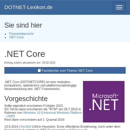
DOTNET-Lexikon.de
Toggle
navigat
Sie sind hier
Themenübersicht
.NET Core
.NET Core
Eintrag zuletzt aktualisiert am: 18.02.2022
Fachbücher zum Thema .NET Core
.NET Core (DOTNETCORE) ist eine modulare,
kompaktere, optimiertere und plattformunabhängige
Neuentwicklung des .NET Frameworks.
Vorgeschichte
Sollte eigentlich erscheinen Frühjahr 2015
Ein Teil ist dann erschienen als "RTM" am 29.7.2015 in
Rahmen von
Windows 10
(
Universal Windows Platform
-
UWP
)
Rest dann verschoben auf 1. Quartal 2016
13.5.2014 (
TechEd
USA in Housten): Erste öffentliche Erwähnung, noch unter dem