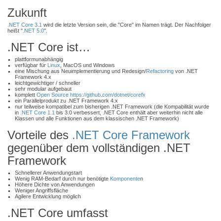
Zukunft
.NET Core 3.1
wird die letzte Version sein, die "Core" im Namen trägt. Der Nachfolger
heißt "
.NET 5.0
".
.NET Core ist…
plattformunabhängig
verfügbar für
Linux
, MacOS und Windows
eine Mischung aus Neuimplementierung und Redesign/
Refactoring
von .NET
Framework 4.x
leichtgewichtiger / schneller
sehr modular aufgebaut
komplett
Open Source
https://github.com/dotnet/corefx
ein Parallelprodukt zu .NET Framework 4.x
nur teilweise kompatibel zum bisherigen .NET Framework (die Kompabilität wurde
in
.NET Core 1.1
bis 3.0 verbessert, .NET Core enthält aber weiterhin nicht alle
Klassen und alle Funktionen aus dem klassischen .NET Framework)
Vorteile des
.NET Core Framework
gegenüber dem vollständigen .NET
Framework
Schnellerer Anwendungstart
Wenig RAM-Bedarf durch nur benötigte
Komponente
n
Höhere Dichte von Anwendungen
Weniger Angriffsfläche
Agilere Entwicklung möglich
.NET Core umfasst