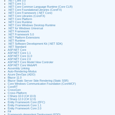
.NET Core 3.0
.NET Core 3.1
.NET Core Common Language Runtime (Core CLR)
.NET Core Foundational Libraries (CoreFX)
.NET Core Framework (.NET Core)
.NET Core Libraries (CoreFX)
.NET Core Platform
.NET Core Runtime
.NET Core Windows Desktop Runtime
.NET for Windows Universal
.NET Framework
.NET Framework 5.0
.NET Platform Extensions
.NET Runtime
.NET Software Development Kit (.NET SDK)
.NET Standard
ASP.NET Core
ASP.NET Core 1.1
ASP.NET Core 11.0
ASP.NET Core 2.0
ASP.NET Core Model View Controler
ASP.NET Core WebAPI
Assembly Linking
Auto-Rendering-Modus
Azure DevOps (ADO)
Blazor 11.0
Blazor Static Server Side Rendering (Static SSR)
Core Windows Communication Foundation (CoreWCF)
CoreRT
CrossGen
Cross-Platform
CSharp 10.0 (C# 10.0)
CSharp 12.0 (C# 12.0)
Entity Framework Core (EFC)
Entity Framework Core 1.1
Entity Framework Core 2.0
F#
Framework-dependent Deployment (FDD)