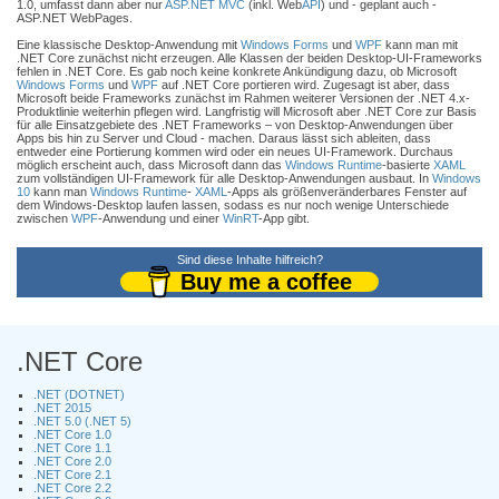
1.0, umfasst dann aber nur
ASP.NET MVC
(inkl. Web
API
) und - geplant auch -
ASP.NET WebPages.
Eine klassische Desktop-Anwendung mit
Windows Forms
und
WPF
kann man mit
.NET Core zunächst nicht erzeugen. Alle Klassen der beiden Desktop-UI-Frameworks
fehlen in .NET Core. Es gab noch keine konkrete Ankündigung dazu, ob Microsoft
Windows Forms
und
WPF
auf .NET Core portieren wird. Zugesagt ist aber, dass
Microsoft beide Frameworks zunächst im Rahmen weiterer Versionen der .NET 4.x-
Produktlinie weiterhin pflegen wird. Langfristig will Microsoft aber .NET Core zur Basis
für alle Einsatzgebiete des .NET Frameworks – von Desktop-Anwendungen über
Apps bis hin zu Server und Cloud - machen. Daraus lässt sich ableiten, dass
entweder eine Portierung kommen wird oder ein neues UI-Framework. Durchaus
möglich erscheint auch, dass Microsoft dann das
Windows Runtime
-basierte
XAML
zum vollständigen UI-Framework für alle Desktop-Anwendungen ausbaut. In
Windows
10
kann man
Windows Runtime
-
XAML
-Apps als größenveränderbares Fenster auf
dem Windows-Desktop laufen lassen, sodass es nur noch wenige Unterschiede
zwischen
WPF
-Anwendung und einer
WinRT
-App gibt.
Sind diese Inhalte hilfreich?
Buy me a coffee
.NET Core
.NET (DOTNET)
.NET 2015
.NET 5.0 (.NET 5)
.NET Core 1.0
.NET Core 1.1
.NET Core 2.0
.NET Core 2.1
.NET Core 2.2