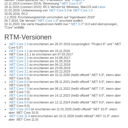
Namen "cloud-optimized .NET Framework" und "
Project K
"
12.11.2014 (connect 2014): Benennung "
.NET Core 5.0
"
18.11.2015 (connect 2015): RC1-Version für Windows, MacOS und
Linux
21.01.2016: Umbenennung von
.NET Core 5.0
in
.NET Core 1.0
16.05.2016: RC2
1.2.2016: Erscheinungstermin verschoben auf "irgendwann 2016"
26.7.2016: Die Version "
.NET Core 1.0
" erscheint endlich
10.11.2020: Die vierte Hauptversion heitßt nun "
.NET 5.0
" (4.0 wird übersprungen,
"Core" entfällt)
RTM-Versionen
.NET Core 1.0
ist erschienen am 26.07.2016 (ursprünglich: "Project K" und ".NET
Core 5.0")
.NET Core 1.1
ist erschienen am 16.11.2016
.NET Core 1.1.1 ist erschienen am 07.03.2017
.NET Core 2.0
ist erschienen am 14.08.2017
.NET Core 2.1
ist erschienen am 31.05.2018
.NET Core 2.2
ist erschienen am 04.12.2018
.NET Core 3.0
ist erschienen am 23.09.2019
.NET Core 3.1
ist erschienen am 03.12.2019
.NET Core 5.0
ist erschienen am 10.11.2020 (heißt offiziell ".NET 5.0", intern aber
.NET Core 5.0)
.NET Core 6.0
ist erschienen am 08.11.2021 (heißt offiziell ".NET 6.0", intern aber
.NET Core 6.0)
.NET Core 7.0
ist erschienen am 08.11.2022 (heißt offiziell ".NET 7.0", intern aber
.NET Core 7.0)
.NET Core 8.0
ist erschienen am 14.11.2023 (heißt offiziell ".NET 8.0", intern aber
.NET Core 8.0)
.NET Core 9.0
ist erschienen am 12.11.2024 (heißt offiziell ".NET 9.0", intern aber
.NET Core 9.0)
.NET Core 10.0
ist erschienen am 11.01.2025 (heißt offiziell ".NET 10.0", intern
aber .NET Core 10.0)
.NET Core 11.0
wird erscheinen am 10.11.2026 (heißt offiziell ".NET 11.0", intern
aber .NET Core 11.0)