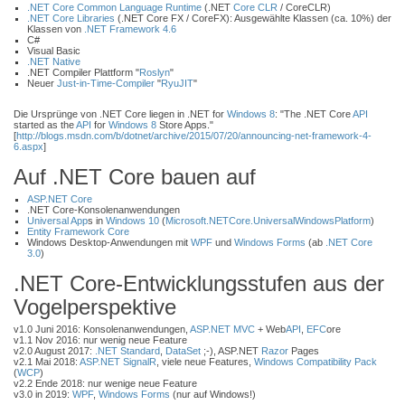
.NET Core Common Language Runtime
(.NET
Core CLR
/ CoreCLR)
.NET Core Libraries
(.NET Core FX / CoreFX): Ausgewählte Klassen (ca. 10%) der
Klassen von
.NET Framework 4.6
C#
Visual Basic
.NET Native
.NET Compiler Plattform "
Roslyn
"
Neuer
Just-in-Time-Compiler
"
RyuJIT
"
Die Ursprünge von .NET Core liegen in .NET for
Windows 8
: "The .NET Core
API
started as the
API
for
Windows 8
Store Apps."
[
http://blogs.msdn.com/b/dotnet/archive/2015/07/20/announcing-net-framework-4-
6.aspx
]
Auf .NET Core bauen auf
ASP.NET Core
.NET Core-Konsolenanwendungen
Universal App
s in
Windows 10
(
Microsoft.NETCore.UniversalWindowsPlatform
)
Entity Framework Core
Windows Desktop-Anwendungen mit
WPF
und
Windows Forms
(ab
.NET Core
3.0
)
.NET Core-Entwicklungsstufen aus der
Vogelperspektive
v1.0 Juni 2016: Konsolenanwendungen,
ASP.NET MVC
+ Web
API
,
EFC
ore
v1.1 Nov 2016: nur wenig neue Feature
v2.0 August 2017:
.NET Standard
,
DataSet
;-), ASP.NET
Razor
Pages
v2.1 Mai 2018:
ASP.NET SignalR
, viele neue Features,
Windows Compatibility Pack
(
WCP
)
v2.2 Ende 2018: nur wenige neue Feature
v3.0 in 2019:
WPF
,
Windows Forms
(nur auf Windows!)