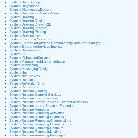
System.Data.SqlTypes
System.Diagnostics
System.Diagnostics.Design
System.Diagnostics.SymbolStore
System.Drawing
System.Drawing.Design
System.Drawing.Drawing2D
System.Drawing.Imaging
System.Drawing.Printing
System.Drawing.Text
System.EnterpriseServices
System.EnterpriseServices.CompensatingResourceManager
System.EnterpriseServices.Internal
System.Globalization
System.IO
System.IO.IsolatedStorage
System.Management.Instrumentation
System.Messaging
System.Messaging.Design
System.Net
System.Net.Sockets
System.Reflection
System.Reflection.Emit
System.Resources
System.Runtime.Caching
System.Runtime.CompilerServices
System.Runtime.InteropServices
System.Runtime.InteropServices.CustomMarshalers
System.Runtime.InteropServices.Expando
System.Runtime.Remoting
System.Runtime.Remoting.Activation
System.Runtime.Remoting.Channels
System.Runtime.Remoting.Channels.Http
System.Runtime.Remoting.Channels.Tcp
System.Runtime.Remoting.Contexts
System.Runtime.Remoting.Lifetime
System.Runtime.Remoting.Messaging