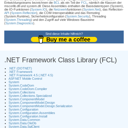
Entwicklungsteams bezeichnen die
BCL
als ein Teil der
FCL
, nämlich die Klassen der
mscorlib.dll und system.dll. Diese Assemblies enthalten die Basisdatentypen (System),
die IO-Funktionen (
System.IO
), die
Netzwerk
funktionen (
System.Net
), das Reflection-
API
(
System.Reflection
), die COM-Interoperabilität und das Remoting
(System.Runtime), Sicherheitskonfiguration (
System.Security
), Threading
(
System.Threading
) und den Zugriff auf viele Windows-Bausteine
(
System.Diagnostics
).
Sind diese Inhalte hilfreich?
Buy me a coffee
.NET Framework Class Library (FCL)
.NET (DOTNET)
.NET Framework
.NET Framework 4.5 (.NET 4.5)
ASP.NET Mobile Control
System
System.CodeDom
System.CodeDom.Compiler
System.Collections
System.Collections.Specialized
System.ComponentModel
System.ComponentModel.Design
System.ComponentModel.Design.Serialization
System.Configuration
System.Configuration.Assemblies
System.Configuration.Install
System.Data.Common
System.Data.OleDb
System.Data.SqlClient