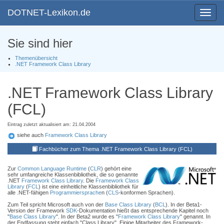
DOTNET-Lexikon.de
Toggle
navigat
Sie sind hier
Themenübersicht
.NET Framework Class Library
.NET Framework Class Library
(FCL)
Eintrag zuletzt aktualisiert am: 21.04.2004
siehe auch
Framework Class Library
Fachbücher zum Thema .NET Framework Class Library (FCL)
Zur
Common Language Runtime
(
CLR
) gehört eine
sehr umfangreiche Klassenbibliothek, die so genannte
.NET
Framework Class Library
. Die
Framework Class
Library
(
FCL
) ist eine einheitliche Klassenbibliothek für
alle .NET-fähigen
Programmiersprache
n (
CLS
-konformen Sprachen).
Zum Teil spricht Microsoft auch von der
Base Class Library
(
BCL
). In der Beta1-
Version der Framework
SDK
-Dokumentation hießt das entsprechende Kapitel noch
"
Base Class Library
". In der Beta2 wurde es "
Framework Class Library
" genannt. In
der Endfassung steht einfach "Class Library". Einige Mitarbeiter des Framework-