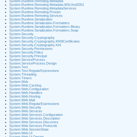
System.Runtime.Remoting.Metadata
System.Runtime.Remoting.Metadata.W3cXsd2001
System.Runtime.Remoting.MetadataServices
System.Runtime.Remoting.Proxies
System.Runtime.Remoting.Services
System.Runtime.Serialization
System.Runtime.Serialization.Formatters
System.Runtime.Serialization.Formatters.Binary
System.Runtime.Serialization.Formatters.Soap
System.Security
System.Security.Cryptography
System.Security.Cryptography.X509Certificates
System.Security.Cryptography.Xml
System.Security.Permissions
System.Security.Policy
System.Security.Principal
System.ServiceProcess
System.ServiceProcess.Design
System.Text
System.Text.RegularExpressions
System.Threading
System.Timers
System.Web
System.Web.Caching
System.Web.Configuration
System.Web.Handlers
System.Web.Hosting
System.Web.Mail
System.Web.RegularExpressions
System.Web.Security
System.Web.Services
System.Web.Services.Configuration
System.Web.Services.Description
System.Web.Services.Discovery
System.Web.Services.Protocols
System.Web.SessionState
System.Web.UI
System.Web.UI.Design