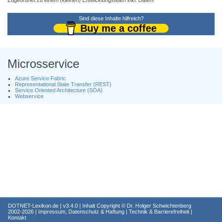
Zugeordnet zu einem (kleinen) Entwicklungsteam inkl. Daten!
Sind diese Inhalte hilfreich?
Buy me a coffee
Microsservice
Azure Service Fabric
Representational State Transfer (REST)
Service Oriented Architecture (SOA)
Webservice
DOTNET-Lexikon.de
| v3.4.0 | Inhalt Copyright ©
Dr. Holger Schwichtenberg
2002-2026 |
Impressum, Datenschutz & Haftung
|
Technik & Barrierefreiheit
|
Kontakt