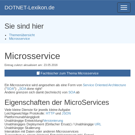
DOTNET-Lexikon.de
Toggle
navigat
Sie sind hier
Themenübersicht
Microsservice
Microsservice
Eintrag zuletzt aktualisiert am: 23.05.2016
Fachbücher zum Thema Microsservice
Ein Microsservice wird angesehen als eine Form von
Service Oriented Architecture
("
SOA
"): „
SOA
done right“
Andere grenzen sich damit (technisch) von
SOA
ab
Eigenschaften der MicroServices
Viele kleine Dienste für jeweils kleine Aufgabe
Leichtgewichtige Protokolle:
HTTP
und
JSON
Plattformunabhängigkeit
Unabhängige Entwicklung/
Versionierung
Unabhängiges Deployment (Einfacher Ersatz) / Unabhängige
URL
Unabhängige Skalierung
Interaktion mit Daten oder anderen Microsservices