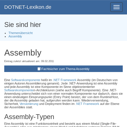
DOTNET-Lexikon.de
Toggle
navigat
Sie sind hier
Themenübersicht
Assembly
Assembly
Eintrag zuletzt aktualisiert am: 09.02.2011
Fachbücher zum Thema Assembly
Eine
Softwarekomponente
heißt im
.NET Framework
Assembly (im Deutschen von
einigen Autoren Assemblierung genannt). Jede .NET-Anwendung ist eine Assembly
und jede Assembly ist eine Komponente im Sinne objektorientierter
Softwarekomponente
n-Architekturen (siehe auch Begriff Komponente). Eine .NET-
Anwendung unterscheidet sich von einer normalen Komponente nur dadurch, dass sie
einen eindeutigen Einsprungspunkt (Entry Point) besitzt, der von dem RuntimeHost,
der die Assembly geladen hat, aufgerufen werden kann. Wiederverwendung,
Sicherheit,
Versionierung
und Deployment finden im
.NET Framework
auf der Ebene
der Assemblies statt.
Assembly-Typen
Eine Assembly ist eine Funktionseinheit und besteht aus einem Modul (Single-File-