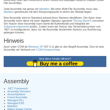
Assembly) oder aus mindestens einem Modul und beliebigen weiteren Dateien (Multi-
File-Assembly).
Jede Assembly hat genau ein
Manifest
. Bei einer Multi-File-Assembly muss das
Manifest
gemeinsam mit dem Einsprungspunkt in einem der Module liegen.
Eine Assembly wird im Standard anhand ihres Namens identifiziert. Der Autor einer
Assembly kann diese mit einer digitalen Signatur (genannt "
Strong Name
") versehen.
Der Nutzer einer Assembly kann damit die Authentizität und Integrität der
Softwarekomponente
prüfen. Zudem kann der Nutzer das Sicherheitssystem von
.NET so konfigurieren, dass nur die Assembly bestimmter Autoren zur Ausführung
gelangen können.
Hinweis
Auch unter COM ab
Windows XP
(NT 5.1) gibt es den Begriff Assembly. Dort ist eine
Assembly ein Verbund von
COM-Komponente
n.
Sind diese Inhalte hilfreich?
Buy me a coffee
Assembly
.NET Framework
Assembly Resolver
Assemblylinker
Friend Assembly
Managed DLL
Managed EXE
Manifest
Native Image Cache