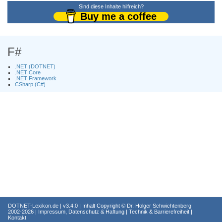
Sind diese Inhalte hilfreich?
Buy me a coffee
F#
.NET (DOTNET)
.NET Core
.NET Framework
CSharp (C#)
DOTNET-Lexikon.de
| v3.4.0 | Inhalt Copyright ©
Dr. Holger Schwichtenberg
2002-2026 |
Impressum, Datenschutz & Haftung
|
Technik & Barrierefreiheit
|
Kontakt