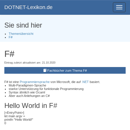
DOTNET-Lexikon.de
Toggle
navigat
Sie sind hier
Themenübersicht
F#
F#
Eintrag zuletzt aktualisiert am: 21.10.2020
Fachbücher zum Thema F#
F# ist eine
Programmiersprache
von Microsoft, die auf
.NET
basiert.
Multi-Paradigmen-Sprache
starke Unterstützung für funktionale Programmierung
Syntax ähnlich wie Ocaml
Aber auch Anlehungen an C#
Hello World in F#
[<EntryPoint>]
let main argv =
printfn "Hello World!"
0