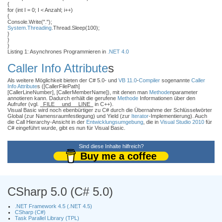
{
for (int I = 0; I < Anzahl; i++)
{
Console.Write(".");
System.Threading
.Thread.Sleep(100);
}
}
}
Listing 1: Asynchrones Programmieren in
.NET 4.0
Caller Info Attribute
s
Als weitere Möglichkeit bieten der C# 5.0- und
VB 11.0
-
Compiler
sogenannte
Caller
Info Attribute
s ([CallerFilePath]
[CallerLineNumber], [CallerMemberName]), mit denen man
Methode
nparameter
annotieren kann. Dadurch erhält die gerufene
Methode
Informationen über den
Aufrufer (vgl.
_FILE__ und __LINE_
in C++).
Visual Basic wird noch ebenbürtiger zu C# durch die Übernahme der Schlüsselwörter
Global (zur Namensraumfestlegung) und Yield (zur
Iterator
-Implementierung). Auch
die Call Hierarchy-Ansicht in der
Entwicklungsumgebung
, die in
Visual Studio 2010
für
C# eingeführt wurde, gibt es nun für Visual Basic.
Sind diese Inhalte hilfreich?
Buy me a coffee
CSharp 5.0 (C# 5.0)
.NET Framework 4.5 (.NET 4.5)
CSharp (C#)
Task Parallel Library (TPL)