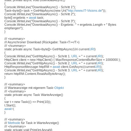
static private async void DownloadAsync()
{
Console.WriteLine("DownloadAsync() - Schritt 1");
Task<byte[]> task = GetHttpAsync(new Uri("
http://www.IT-Visions.de
"));
Console.WriteLine("DownloadAsync() - Schritt 2");
byte[] ergebnis =
await
task;
Console.WriteLine("DownloadAsync() - Schritt 3");
Console.WriteLine("DownloadAsync() - Ergebnis: " + ergebnis.Length + " Bytes
empfangen");
}
/// <summary>
/// Asynchroner Download (Rückgabe: Task<T></T>)
/// </summary>
static private async Task<byte[]> GetHttpAsync(Uri current
URI
)
{
Console.WriteLine("GetHttpAsync() - Schritt 1.
URL
= " + current
URI
);
HttpClient client = new HttpClient() { MaxResponseContentBufferSize = 1000000 };
Console.WriteLine("GetHttpAsync() - Schritt 2.
URL
= " + current
URI
);
HttpResponseMessage httpRM =
await
client.GetAsync(current
URI
);
Console.WriteLine("GetHttpAsync() - Schritt 3.
URL
= " + current
URI
);
return httpRM.Content.ReadAsByteArray();
}
/// <summary>
/// Warteanzeige mit eigenem Task-
Objekt
/// </summary>
static private async Task WarteAnzeige()
{
var t = new Task(() => Print(10));
t.Start();
await
t;
}
/// <summary>
///
Methode
für Task in WarteAnzeige()
/// </summary>
static private void Print(int Anzahl)