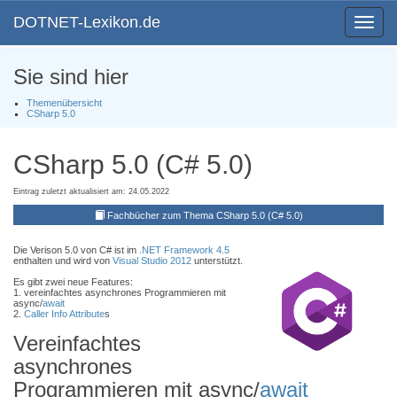
DOTNET-Lexikon.de
Toggle
navigat
Sie sind hier
Themenübersicht
CSharp 5.0
CSharp 5.0 (C# 5.0)
Eintrag zuletzt aktualisiert am: 24.05.2022
Fachbücher zum Thema CSharp 5.0 (C# 5.0)
Die Verison 5.0 von C# ist im
.NET Framework 4.5
enthalten und wird von
Visual Studio 2012
unterstützt.
Es gibt zwei neue Features:
1. vereinfachtes asynchrones Programmieren mit
async/
await
2.
Caller Info Attribute
s
Vereinfachtes
asynchrones
Programmieren mit async/
await