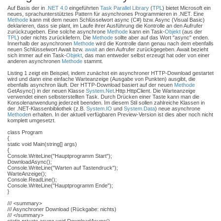
Auf Basis der in
.NET 4.0
eingeführten
Task Parallel Library
(
TPL
) bietet Microsoft ein
neues, sprachunterstütztes Pattern für asynchrones Programmieren in .NET. Eine
Methode
kann mit dem neuen Schlüsselwort async (C#) bzw. Async (Visual Basic)
deklarieren, dass sie plant, im Laufe ihrer Ausführung die Kontrolle an den Aufrufer
zurückzugeben. Eine solche asynchrone
Methode
kann ein Task-
Objekt
(aus der
TPL
) oder nichts zurückliefern. Die
Methode
sollte aber auf das Wort "async" enden.
Innerhalb der asynchronen
Methode
wird die Kontrolle dann genau nach dem ebenfalls
neuen Schlüsselwort Await bzw.
await
an den Aufrufer zurückgegeben. Await bezieht
sich immer auf ein Task-
Objekt
, das man entweder selbst erzeugt hat oder von einer
anderen asynchronen
Methode
stammt.
Listing 1 zeigt ein Beispiel, indem zunächst ein asynchroner HTTP-Download gestartet
wird und dann eine einfache Warteanzeige (Ausgabe von Punkten) ausgibt, die
ebenfalls asynchron läuft. Der HTTP-Download basiert auf der neuen
Methode
GetAsync() in der neuen Klasse
System.Net
.Http.HttpClient. Die Warteanzeige
verwendet einen selbsterstellten Task. Durch Drücken einer Taste kann man die
Konsolenanwendung jederzeit beenden. Im diesem Stil sollen zahlreiche Klassen in
der .NET-Klassenbibliothek (z.B.
System.IO
und
System.Data
) neue asynchrone
Methode
n erhalten. In der aktuell verfügbaren Preview-Version ist dies aber noch nicht
komplett umgesetzt.
class Program
{
static void Main(string[] args)
{
Console.WriteLine("Hauptprogramm Start");
DownloadAsync();
Console.WriteLine("Warten auf Tastendruck");
WarteAnzeige();
Console.ReadLine();
Console.WriteLine("Hauptprogramm Ende");
}
/// <summary>
/// Asynchroner Download (Rückgabe: nichts)
/// </summary>