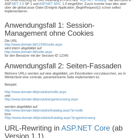
Die Unterstützung für URL Rewriting in Form des "
ASP.NET Routing
" hat Microsoft in
ASP
.NET 3.5
SP 1 und
ASP.NET MVC
1.0 eingeführt. Zuvor konnte man dies aber
über die global.asax-Datei (Ereignis Application_BeginRequest()) schon selbst
implementieren.
Anwendungsfall 1: Session-
Management ohne Cookies
Die URL
http://www.domain.tld/12345/seite.aspx
wird intern abgebildet auf
http://www.domain.tld/seite.aspx
für den Benutzer mit der Session-ID 12345
Anwendungsfall 2: Seiten-Fassaden
Mehrere URLs werden auf eine abgebildet, um Einzelseiten vorzutäuschen, wo in
Wirklichkeit eine zentrale, parametrisierte Seite implementiert ist.
Beispiel:
http://www.domain.tld/produkte/seife.aspx
und
http://www.domain.tld/produkte/gartenzwerg.aspx
werden abgebildet auf
http://www.domain.tld/produkte/katalog.aspx?p=seife
bzw.
Http://www.domain.tld/produkte/katalog.aspx?p=gartenzwerg
URL-Rewriting in
ASP.NET Core
(ab
Version 1.1)