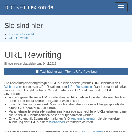
DOTNET-Lexikon.de
Toggle
navigat
Sie sind hier
Themenübersicht
URL Rewriting
URL Rewriting
Eintrag zuletzt aktualisiert am: 24.11.2016
Fachbücher zum Thema URL Rewriting
Die Abbildung einer angefragten URL auf eine andere (interne) URL innerhalb des
Webserver
s nennt man URL-Rewriting oder
URL-Remapping
. Dabei entsteht ein Alias
für eine URL. Es gibt mehrere Gründe dafür, eine URL auf eine andere URL
abzubilden:
Für ausgewählte lange URLs sollen kurze URLs definiert werden, die man leichter
auch durch direkte Adresseingabe anwählen kann.
Eine URL hat sich geändert. Man möchte aber, dass (für eine Übergangszeit) die
alten URLs noch zum Ziel führen.
Parametrisierte Webseiten sollen eine Fassade aus »echten« URLs erhalten, damit
die Seiten in Suchmaschinen besser aufgenommen werden.
Eine URL enthält Zusatzinformationen (z.B.
Authentifizierung
), die die korrekte
Auflösung der URL auf dem
Webserver
verhindern würden.