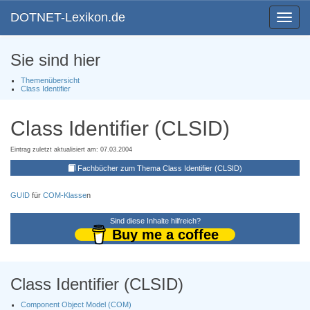
DOTNET-Lexikon.de
Toggle
navigat
Sie sind hier
Themenübersicht
Class Identifier
Class Identifier (CLSID)
Eintrag zuletzt aktualisiert am: 07.03.2004
Fachbücher zum Thema Class Identifier (CLSID)
GUID
für
COM-Klasse
n
Sind diese Inhalte hilfreich?
Buy me a coffee
Class Identifier (CLSID)
Component Object Model (COM)