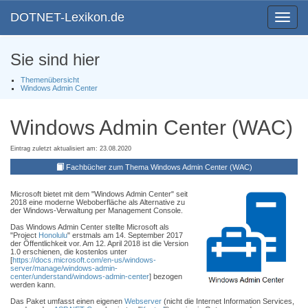
DOTNET-Lexikon.de
Toggle
navigat
Sie sind hier
Themenübersicht
Windows Admin Center
Windows Admin Center (WAC)
Eintrag zuletzt aktualisiert am: 23.08.2020
Fachbücher zum Thema Windows Admin Center (WAC)
Microsoft bietet mit dem "Windows Admin Center" seit
2018 eine moderne Weboberfläche als Alternative zu
der Windows-Verwaltung per Management Console.
Das Windows Admin Center stellte Microsoft als
"Project
Honolulu
" erstmals am 14. September 2017
der Öffentlichkeit vor. Am 12. April 2018 ist die Version
1.0 erschienen, die kostenlos unter
[
https://docs.microsoft.com/en-us/windows-
server/manage/windows-admin-
center/understand/windows-admin-center
] bezogen
werden kann.
Das Paket umfasst einen eigenen
Webserver
(nicht die Internet Information Services,