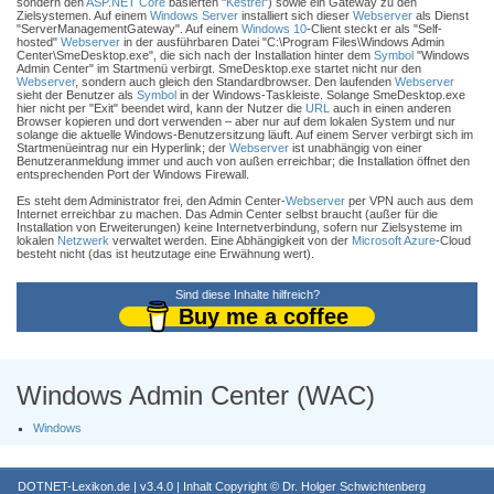
sondern den
ASP.NET Core
basierten "
Kestrel
") sowie ein Gateway zu den
Zielsystemen. Auf einem
Windows Server
installiert sich dieser
Webserver
als Dienst
"ServerManagementGateway". Auf einem
Windows 10
-Client steckt er als "Self-
hosted"
Webserver
in der ausführbaren Datei "C:\Program Files\Windows Admin
Center\SmeDesktop.exe", die sich nach der Installation hinter dem
Symbol
"Windows
Admin Center" im Startmenü verbirgt. SmeDesktop.exe startet nicht nur den
Webserver
, sondern auch gleich den Standardbrowser. Den laufenden
Webserver
sieht der Benutzer als
Symbol
in der Windows-Taskleiste. Solange SmeDesktop.exe
hier nicht per "Exit" beendet wird, kann der Nutzer die
URL
auch in einen anderen
Browser kopieren und dort verwenden – aber nur auf dem lokalen System und nur
solange die aktuelle Windows-Benutzersitzung läuft. Auf einem Server verbirgt sich im
Startmenüeintrag nur ein Hyperlink; der
Webserver
ist unabhängig von einer
Benutzeranmeldung immer und auch von außen erreichbar; die Installation öffnet den
entsprechenden Port der Windows Firewall.
Es steht dem Administrator frei, den Admin Center-
Webserver
per VPN auch aus dem
Internet erreichbar zu machen. Das Admin Center selbst braucht (außer für die
Installation von Erweiterungen) keine Internetverbindung, sofern nur Zielsysteme im
lokalen
Netzwerk
verwaltet werden. Eine Abhängigkeit von der
Microsoft Azure
-Cloud
besteht nicht (das ist heutzutage eine Erwähnung wert).
Sind diese Inhalte hilfreich?
Buy me a coffee
Windows Admin Center (WAC)
Windows
DOTNET-Lexikon.de
| v3.4.0 | Inhalt Copyright ©
Dr. Holger Schwichtenberg