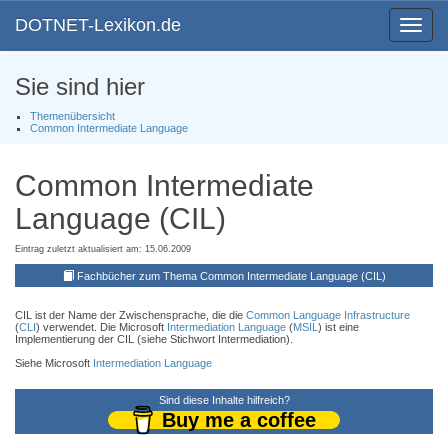
DOTNET-Lexikon.de
Toggle
navigat
Sie sind hier
Themenübersicht
Common Intermediate Language
Common Intermediate
Language (CIL)
Eintrag zuletzt aktualisiert am: 15.06.2009
Fachbücher zum Thema Common Intermediate Language (CIL)
CIL ist der Name der Zwischensprache, die die
Common Language Infrastructure
(
CLI
) verwendet. Die Microsoft
Intermediation Language
(
MSIL
) ist eine
Implementierung der CIL (siehe Stichwort Intermediation).
Siehe Microsoft
Intermediation Language
Sind diese Inhalte hilfreich?
Buy me a coffee