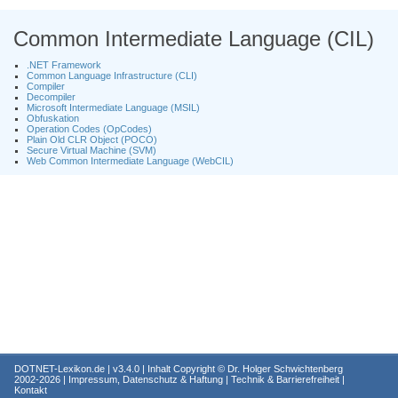
Common Intermediate Language (CIL)
.NET Framework
Common Language Infrastructure (CLI)
Compiler
Decompiler
Microsoft Intermediate Language (MSIL)
Obfuskation
Operation Codes (OpCodes)
Plain Old CLR Object (POCO)
Secure Virtual Machine (SVM)
Web Common Intermediate Language (WebCIL)
DOTNET-Lexikon.de
| v3.4.0 | Inhalt Copyright ©
Dr. Holger Schwichtenberg
2002-2026 |
Impressum, Datenschutz & Haftung
|
Technik & Barrierefreiheit
|
Kontakt