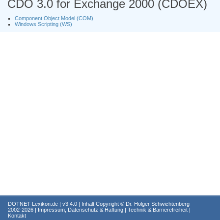
CDO 3.0 for Exchange 2000 (CDOEX)
Component Object Model (COM)
Windows Scripting (WS)
DOTNET-Lexikon.de
| v3.4.0 | Inhalt Copyright ©
Dr. Holger Schwichtenberg
2002-2026 |
Impressum, Datenschutz & Haftung
|
Technik & Barrierefreiheit
|
Kontakt