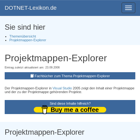
DOTNET-Lexikon.de
Toggle
navigat
Sie sind hier
Themenübersicht
Projektmappen-Explorer
Projektmappen-Explorer
Eintrag zuletzt aktualisiert am: 23.09.2006
Fachbücher zum Thema Projektmappen-Explorer
Der Projektmappen-Explorer in
Visual Studio
2005 zeigt den Inhalt einer Projektmappe
und der zu der Projektmappe gehörenden Projekte.
Sind diese Inhalte hilfreich?
Buy me a coffee
Projektmappen-Explorer