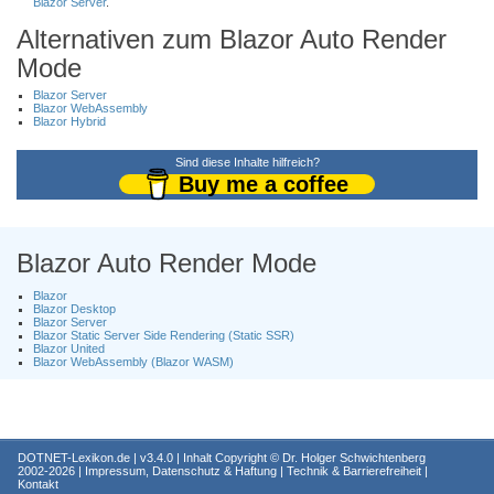
Blazor Server
.
Alternativen zum Blazor Auto Render
Mode
Blazor Server
Blazor WebAssembly
Blazor Hybrid
Sind diese Inhalte hilfreich?
Buy me a coffee
Blazor Auto Render Mode
Blazor
Blazor Desktop
Blazor Server
Blazor Static Server Side Rendering (Static SSR)
Blazor United
Blazor WebAssembly (Blazor WASM)
DOTNET-Lexikon.de
| v3.4.0 | Inhalt Copyright ©
Dr. Holger Schwichtenberg
2002-2026 |
Impressum, Datenschutz & Haftung
|
Technik & Barrierefreiheit
|
Kontakt