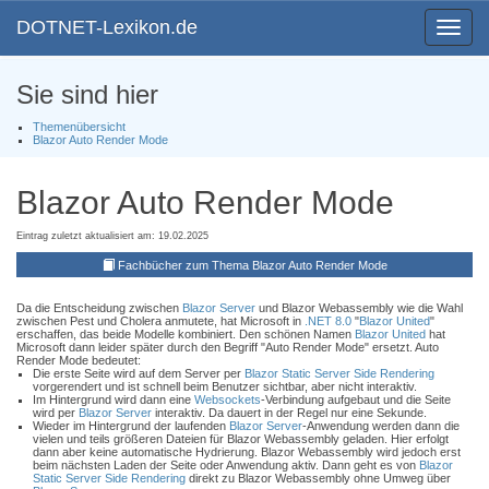
DOTNET-Lexikon.de
Toggle
navigat
Sie sind hier
Themenübersicht
Blazor Auto Render Mode
Blazor Auto Render Mode
Eintrag zuletzt aktualisiert am: 19.02.2025
Fachbücher zum Thema Blazor Auto Render Mode
Da die Entscheidung zwischen
Blazor Server
und Blazor Webassembly wie die Wahl
zwischen Pest und Cholera anmutete, hat Microsoft in
.NET 8.0
"
Blazor United
"
erschaffen, das beide Modelle kombiniert. Den schönen Namen
Blazor United
hat
Microsoft dann leider später durch den Begriff "Auto Render Mode" ersetzt. Auto
Render Mode bedeutet:
Die erste Seite wird auf dem Server per
Blazor Static Server Side Rendering
vorgerendert und ist schnell beim Benutzer sichtbar, aber nicht interaktiv.
Im Hintergrund wird dann eine
Websockets
-Verbindung aufgebaut und die Seite
wird per
Blazor Server
interaktiv. Da dauert in der Regel nur eine Sekunde.
Wieder im Hintergrund der laufenden
Blazor Server
-Anwendung werden dann die
vielen und teils größeren Dateien für Blazor Webassembly geladen. Hier erfolgt
dann aber keine automatische Hydrierung. Blazor Webassembly wird jedoch erst
beim nächsten Laden der Seite oder Anwendung aktiv. Dann geht es von
Blazor
Static Server Side Rendering
direkt zu Blazor Webassembly ohne Umweg über