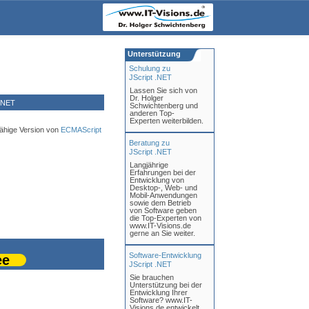
Unterstützung
Schulung zu
JScript .NET
Lassen Sie sich von
Dr. Holger
.NET
Schwichtenberg und
anderen Top-
Experten weiterbilden.
fähige Version von
ECMAScript
Beratung zu
JScript .NET
Langjährige
Erfahrungen bei der
Entwicklung von
Desktop-, Web- und
Mobil-Anwendungen
sowie dem Betrieb
von Software geben
die Top-Experten von
www.IT-Visions.de
gerne an Sie weiter.
Software-Entwicklung
ee
JScript .NET
Sie brauchen
Unterstützung bei der
Entwicklung Ihrer
Software? www.IT-
Visions.de entwickelt