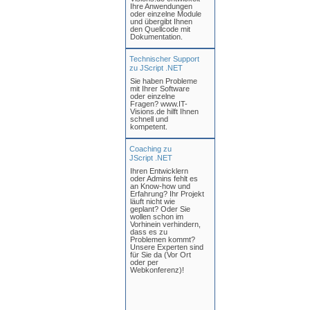
Ihre Anwendungen
oder einzelne Module
und übergibt Ihnen
den Quellcode mit
Dokumentation.
Technischer Support
zu JScript .NET
Sie haben Probleme
mit Ihrer Software
oder einzelne
Fragen? www.IT-
Visions.de hilft Ihnen
schnell und
kompetent.
Coaching zu
JScript .NET
Ihren Entwicklern
oder Admins fehlt es
an Know-how und
Erfahrung? Ihr Projekt
läuft nicht wie
geplant? Oder Sie
wollen schon im
Vorhinein verhindern,
dass es zu
Problemen kommt?
Unsere Experten sind
für Sie da (Vor Ort
oder per
Webkonferenz)!