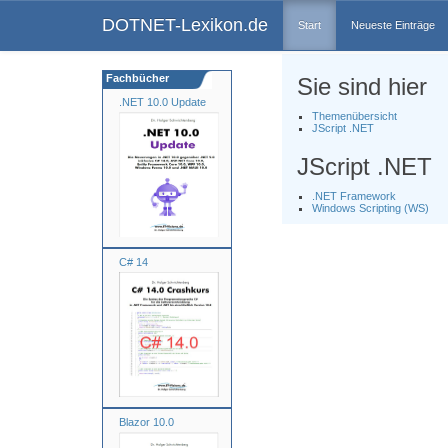
DOTNET-Lexikon.de
Start
Neueste Einträge
Fachbücher
Sie sind hier
.NET 10.0 Update
Themenübersicht
JScript .NET
JScript .NET
.NET Framework
Windows Scripting (WS)
C# 14
Blazor 10.0