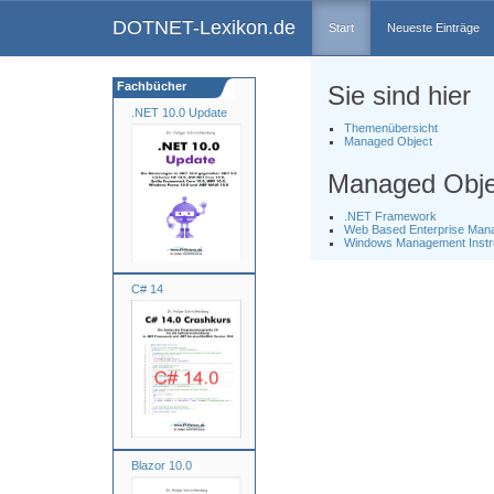
DOTNET-Lexikon.de
Start
Neueste Einträge
Fachbücher
Sie sind hier
.NET 10.0 Update
Themenübersicht
Managed Object
Managed Obje
.NET Framework
Web Based Enterprise Ma
Windows Management Instr
C# 14
Blazor 10.0