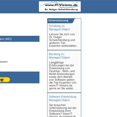
Unterstützung
Schulung zu
Managed Object
Lassen Sie sich von
Dr. Holger
ect (MO)
Schwichtenberg und
anderen Top-
Experten weiterbilden.
Beratung zu
Managed Object
 einem
Langjährige
Erfahrungen bei der
Entwicklung von
Desktop-, Web- und
Mobil-Anwendungen
sowie dem Betrieb
ee
von Software geben
die Top-Experten von
www.IT-Visions.de
gerne an Sie weiter.
Software-Entwicklung
Managed Object
Sie brauchen
Unterstützung bei der
Entwicklung Ihrer
Software? www.IT-
Visions.de entwickelt