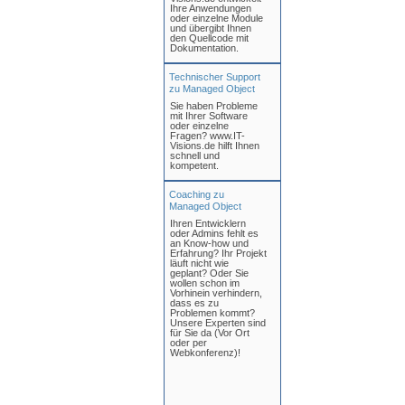
Ihre Anwendungen
oder einzelne Module
und übergibt Ihnen
den Quellcode mit
Dokumentation.
Technischer Support
zu Managed Object
Sie haben Probleme
mit Ihrer Software
oder einzelne
Fragen? www.IT-
Visions.de hilft Ihnen
schnell und
kompetent.
Coaching zu
Managed Object
Ihren Entwicklern
oder Admins fehlt es
an Know-how und
Erfahrung? Ihr Projekt
läuft nicht wie
geplant? Oder Sie
wollen schon im
Vorhinein verhindern,
dass es zu
Problemen kommt?
Unsere Experten sind
für Sie da (Vor Ort
oder per
Webkonferenz)!