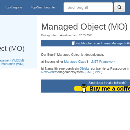
Top-Begriffe
Top-Suchbegriffe
Managed Object (MO)
Eintrag zuletzt aktualisiert am: 07.03.2004
Fachbücher zum Thema Managed Obj
ct (MO)
Der Begriff Managed Object ist doppeldeutig:
nagement (WBEM)
a) Instanz einer
Managed Class
im
.NET Framework
umentation (WMI)
b) Name für eine durch ein
Objekt
repräsentierte Ressource in
Netzwerk
managementsystem (
CMIP
,
WMI
).
Sind diese Inhalte hilfreich?
Buy me a coff