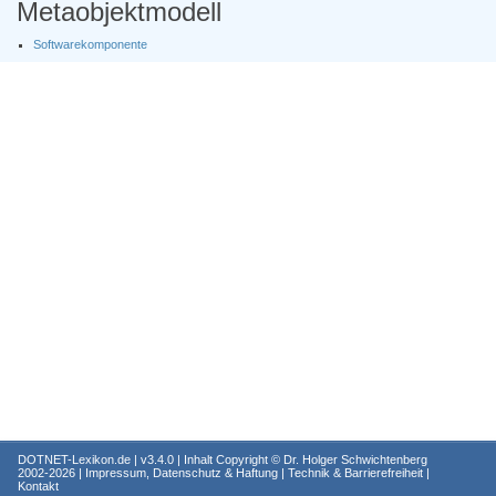
Metaobjektmodell
Softwarekomponente
DOTNET-Lexikon.de
| v3.4.0 | Inhalt Copyright ©
Dr. Holger Schwichtenberg
2002-2026 |
Impressum, Datenschutz & Haftung
|
Technik & Barrierefreiheit
|
Kontakt