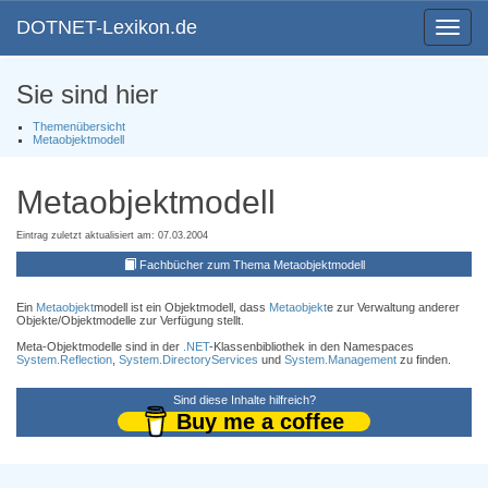
DOTNET-Lexikon.de
Toggle
navigat
Sie sind hier
Themenübersicht
Metaobjektmodell
Metaobjektmodell
Eintrag zuletzt aktualisiert am: 07.03.2004
Fachbücher zum Thema Metaobjektmodell
Ein
Metaobjekt
modell ist ein Objektmodell, dass
Metaobjekt
e zur Verwaltung anderer
Objekte/Objektmodelle zur Verfügung stellt.
Meta-Objektmodelle sind in der
.NET
-Klassenbibliothek in den Namespaces
System.Reflection
,
System.DirectoryServices
und
System.Management
zu finden.
Sind diese Inhalte hilfreich?
Buy me a coffee