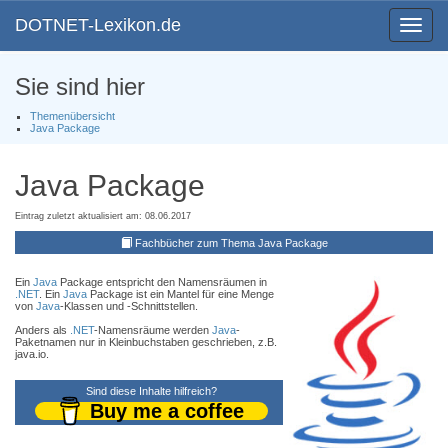
DOTNET-Lexikon.de
Toggle
navigat
Sie sind hier
Themenübersicht
Java Package
Java Package
Eintrag zuletzt aktualisiert am: 08.06.2017
Fachbücher zum Thema Java Package
Ein
Java
Package entspricht den Namensräumen in
.NET
. Ein
Java
Package ist ein Mantel für eine Menge
von
Java
-Klassen und -Schnittstellen.
Anders als
.NET
-Namensräume werden
Java
-
Paketnamen nur in Kleinbuchstaben geschrieben, z.B.
java.io.
Sind diese Inhalte hilfreich?
Buy me a coffee