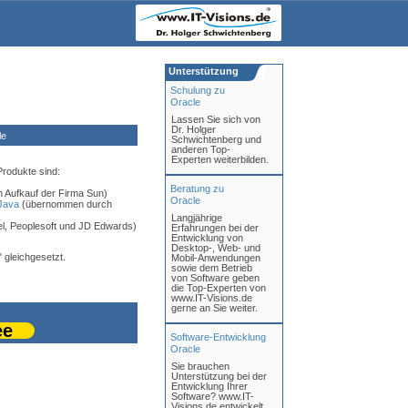
Unterstützung
Schulung zu
Oracle
Lassen Sie sich von
Dr. Holger
le
Schwichtenberg und
anderen Top-
Experten weiterbilden.
Produkte sind:
Beratung zu
Aufkauf der Firma Sun)
Oracle
Java
(übernommen durch
Langjährige
l, Peoplesoft und JD Edwards)
Erfahrungen bei der
Entwicklung von
Desktop-, Web- und
" gleichgesetzt.
Mobil-Anwendungen
sowie dem Betrieb
von Software geben
die Top-Experten von
www.IT-Visions.de
gerne an Sie weiter.
ee
Software-Entwicklung
Oracle
Sie brauchen
Unterstützung bei der
Entwicklung Ihrer
Software? www.IT-
Visions.de entwickelt