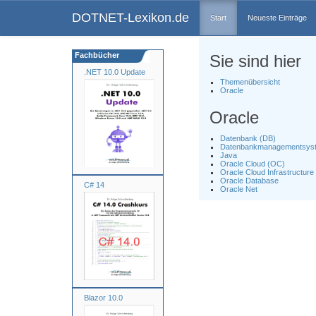
DOTNET-Lexikon.de
Start
Neueste Einträge
Fachbücher
Sie sind hier
.NET 10.0 Update
Themenübersicht
Oracle
Oracle
Datenbank (DB)
Datenbankmanagementsys
Java
Oracle Cloud (OC)
Oracle Cloud Infrastructure
Oracle Database
C# 14
Oracle Net
Blazor 10.0