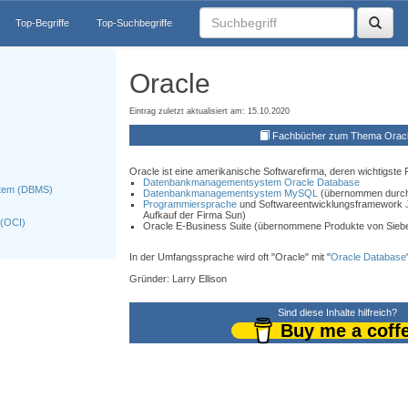
Top-Begriffe
Top-Suchbegriffe
Oracle
Eintrag zuletzt aktualisiert am: 15.10.2020
Fachbücher zum Thema Orac
Oracle ist eine amerikanische Softwarefirma, deren wichtigste 
Datenbankmanagementsystem
Oracle Database
tem (DBMS)
Datenbankmanagementsystem
MySQL
(übernommen durch 
Programmiersprache
und Softwareentwicklungsframework
Aufkauf der Firma Sun)
 (OCI)
Oracle E-Business Suite (übernommene Produkte von Siebe
In der Umfangssprache wird oft "Oracle" mit "
Oracle Database
Gründer: Larry Ellison
Sind diese Inhalte hilfreich?
Buy me a coff