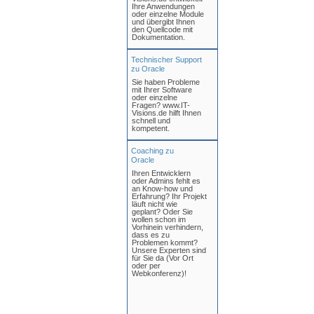
Ihre Anwendungen
oder einzelne Module
und übergibt Ihnen
den Quellcode mit
Dokumentation.
Technischer Support
zu Oracle
Sie haben Probleme
mit Ihrer Software
oder einzelne
Fragen? www.IT-
Visions.de hilft Ihnen
schnell und
kompetent.
Coaching zu
Oracle
Ihren Entwicklern
oder Admins fehlt es
an Know-how und
Erfahrung? Ihr Projekt
läuft nicht wie
geplant? Oder Sie
wollen schon im
Vorhinein verhindern,
dass es zu
Problemen kommt?
Unsere Experten sind
für Sie da (Vor Ort
oder per
Webkonferenz)!