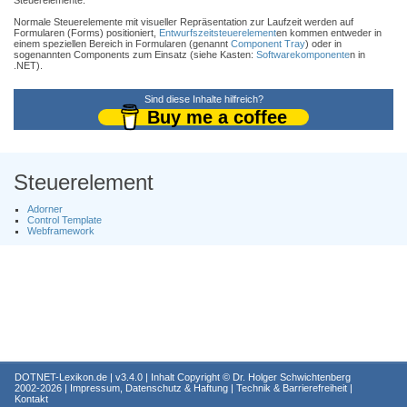
Steuerelemente.
Normale Steuerelemente mit visueller Repräsentation zur Laufzeit werden auf
Formularen (Forms) positioniert,
Entwurfszeitsteuerelement
en kommen entweder in
einem speziellen Bereich in Formularen (genannt
Component Tray
) oder in
sogenannten Components zum Einsatz (siehe Kasten:
Softwarekomponente
n in
.NET).
Sind diese Inhalte hilfreich?
Buy me a coffee
Steuerelement
Adorner
Control Template
Webframework
DOTNET-Lexikon.de
| v3.4.0 | Inhalt Copyright ©
Dr. Holger Schwichtenberg
2002-2026 |
Impressum, Datenschutz & Haftung
|
Technik & Barrierefreiheit
|
Kontakt