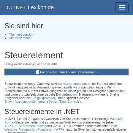
DOTNET-Lexikon.de
Toggle
navigat
Sie sind hier
Themenübersicht
Steuerelement
Steuerelement
Eintrag zuletzt aktualisiert am: 18.05.2010
Fachbücher zum Thema Steuerelement
Steuerelemente (engl. Controls) sind
Softwarekomponente
n, die Laufzeit und/oder
Entwicklungszeit einer Anwendung eine visuelle Repräsentation haben. Wenn
Steuerelemente nur zur Entwicklungszeit im einen grafischen Designer sichtbar sind
und dann zur Laufzeit ohne visuelle Darstellung im Hintergrund wirken (z.B. eine
Zeitgeber oder ein
Ereignisprotokoll
), dann spricht man von
Entwurfszeitsteuerelement
en (
Design Time Control
s).
Steuerelemente in .NET
In .NET 1.x und 2.0 gab es zwei Arten von Steuerelementen: Clientseitige
Windows
Forms
-Steuerelemente und serverseitige Web Forms-Steuerelemente (alias:
ASP.NET
-
Serversteuerelement
e). Ab
.NET 3.0
kommen Steuerelemente für die
Windows Presentation Foundation
(
WPF
) hinzu. In Silverlight gibt es ebenfalls eigene