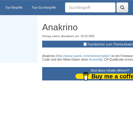
Top-Begriffe
Top-Suchbegriffe
Anakrino
Eintrag zuletzt aktualisiert am: 05.03.2005
Fachbücher zum Thema Anakr
Anakrino (
http://www.saurik.com/net/exemplar/)
ist ein Freewa
Code und den Meta-Daten einer
Assembly
C#-Quellcode erzeu
Sind diese Inhalte hilfreich?
Buy me a coff