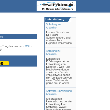
Unterstützung
Schulung zu
Anakrino
Lassen Sie sich von
Dr. Holger
ino
Schwichtenberg und
anderen Top-
Experten weiterbilden.
re-Tool, das aus dem
MSIL
-
gt.
Beratung zu
Anakrino
Langjährige
Erfahrungen bei der
ee
Entwicklung von
Desktop-, Web- und
Mobil-Anwendungen
sowie dem Betrieb
von Software geben
die Top-Experten von
www.IT-Visions.de
gerne an Sie weiter.
Software-Entwicklung
Anakrino
Sie brauchen
Unterstützung bei der
Entwicklung Ihrer
Software? www.IT-
Visions.de entwickelt