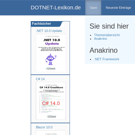
DOTNET-Lexikon.de
Start
Neueste Einträge
Fachbücher
Sie sind hier
.NET 10.0 Update
Themenübersicht
Anakrino
Anakrino
.NET Framework
C# 14
Blazor 10.0