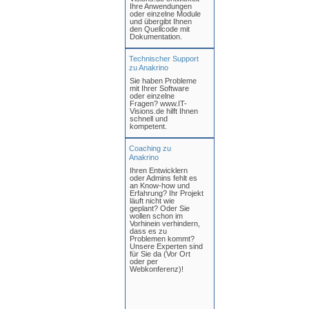
Ihre Anwendungen
oder einzelne Module
und übergibt Ihnen
den Quellcode mit
Dokumentation.
Technischer Support
zu Anakrino
Sie haben Probleme
mit Ihrer Software
oder einzelne
Fragen? www.IT-
Visions.de hilft Ihnen
schnell und
kompetent.
Coaching zu
Anakrino
Ihren Entwicklern
oder Admins fehlt es
an Know-how und
Erfahrung? Ihr Projekt
läuft nicht wie
geplant? Oder Sie
wollen schon im
Vorhinein verhindern,
dass es zu
Problemen kommt?
Unsere Experten sind
für Sie da (Vor Ort
oder per
Webkonferenz)!