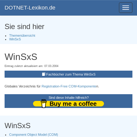
DOTNET-Lexikon.de
Toggle
navigat
Sie sind hier
Themenübersicht
WinSxS
WinSxS
Eintrag zuletzt aktualisiert am: 07.03.2004
Fachbücher zum Thema WinSxS
Globales Verzeichnis für
Registration-Free COM
-
Komponente
n.
Sind diese Inhalte hilfreich?
Buy me a coffee
WinSxS
Component Object Model (COM)