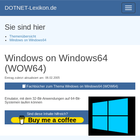
DOTNET-Lexikon.de
Toggle
navigat
Sie sind hier
Themenübersicht
Windows on Windows64
Windows on Windows64
(WOW64)
Eintrag zuletzt aktualisiert am: 06.02.2005
Fachbücher zum Thema Windows on Windows64 (WOW64)
Emulator, mit dem 32-Bit-Anwendungen auf 64-Bit-
Systemen laufen können
Sind diese Inhalte hilfreich?
Buy me a coffee