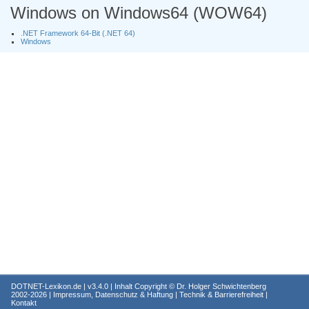
Windows on Windows64 (WOW64)
.NET Framework 64-Bit (.NET 64)
Windows
DOTNET-Lexikon.de
| v3.4.0 | Inhalt Copyright ©
Dr. Holger Schwichtenberg
2002-2026 |
Impressum, Datenschutz & Haftung
|
Technik & Barrierefreiheit
|
Kontakt