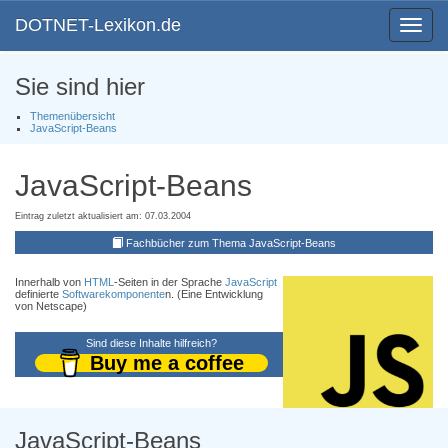
DOTNET-Lexikon.de
Toggle
navigat
Sie sind hier
Themenübersicht
JavaScript-Beans
JavaScript-Beans
Eintrag zuletzt aktualisiert am: 07.03.2004
Fachbücher zum Thema JavaScript-Beans
Innerhalb von
HTML
-Seiten in der Sprache
JavaScript
definierte
Softwarekomponente
n. (Eine Entwicklung
von Netscape)
Sind diese Inhalte hilfreich?
Buy me a coffee
JavaScript-Beans