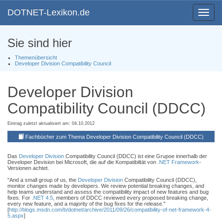
DOTNET-Lexikon.de
Toggle
navigat
Sie sind hier
Themenübersicht
Developer Division Compatibility Council
Developer Division
Compatibility Council (DDCC)
Eintrag zuletzt aktualisiert am: 04.10.2012
Fachbücher zum Thema Developer Division Compatibility Council (DDCC)
Das
Developer Division
Compatibility Council (DDCC) ist eine Grupoe innerhalb der
Developer Devision bei Microsoft, die auf die Kompatibiltät von
.NET Framework
-
Versionen achtet.
"And a small group of us, the
Developer Division
Compatibility Council (DDCC),
monitor changes made by developers. We review potential breaking changes, and
help teams understand and assess the compatibility impact of new features and bug
fixes. For
.NET 4.5
, members of DDCC reviewed every proposed breaking change,
every new feature, and a majority of the bug fixes for the release."
[
http://blogs.msdn.com/b/dotnet/archive/2011/09/26/compatibility-of-net-framework-4-
5.aspx
]