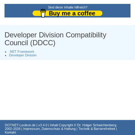
Sind diese Inhalte hilfreich?
Buy me a coffee
Developer Division Compatibility
Council (DDCC)
.NET Framework
Developer Division
DOTNET-Lexikon.de
| v3.4.0 | Inhalt Copyright ©
Dr. Holger Schwichtenberg
2002-2026 |
Impressum, Datenschutz & Haftung
|
Technik & Barrierefreiheit
|
Kontakt