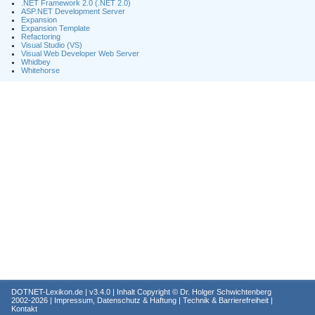
.NET Framework 2.0 (.NET 2.0)
ASP.NET Development Server
Expansion
Expansion Template
Refactoring
Visual Studio (VS)
Visual Web Developer Web Server
Whidbey
Whitehorse
DOTNET-Lexikon.de
| v3.4.0 | Inhalt Copyright ©
Dr. Holger Schwichtenberg
2002-2026 |
Impressum, Datenschutz & Haftung
|
Technik & Barrierefreiheit
|
Kontakt