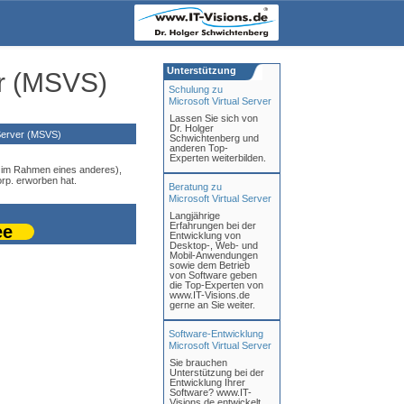
Unterstützung
er (MSVS)
Schulung zu
Microsoft Virtual Server
Lassen Sie sich von
Dr. Holger
Server (MSVS)
Schwichtenberg und
anderen Top-
Experten weiterbilden.
ms im Rahmen eines anderes),
rp. erworben hat.
Beratung zu
Microsoft Virtual Server
Langjährige
Erfahrungen bei der
ee
Entwicklung von
Desktop-, Web- und
Mobil-Anwendungen
sowie dem Betrieb
von Software geben
die Top-Experten von
www.IT-Visions.de
gerne an Sie weiter.
Software-Entwicklung
Microsoft Virtual Server
Sie brauchen
Unterstützung bei der
Entwicklung Ihrer
Software? www.IT-
Visions.de entwickelt