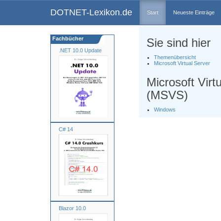
DOTNET-Lexikon.de
Start
Neueste Einträge
Fachbücher
Sie sind hier
.NET 10.0 Update
Themenübersicht
Microsoft Virtual Server
Microsoft Virt
(MSVS)
Windows
C# 14
Blazor 10.0