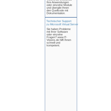
Ihre Anwendungen
oder einzelne Module
und übergibt Ihnen
den Quellcode mit
Dokumentation.
Technischer Support
zu Microsoft Virtual Server
Sie haben Probleme
mit Ihrer Software
oder einzelne
Fragen? www.IT-
Visions.de hilft Ihnen
schnell und
kompetent.