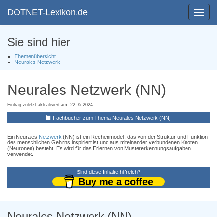
DOTNET-Lexikon.de
Toggle
navigat
Sie sind hier
Themenübersicht
Neurales Netzwerk
Neurales Netzwerk (NN)
Eintrag zuletzt aktualisiert am: 22.05.2024
Fachbücher zum Thema Neurales Netzwerk (NN)
Ein Neurales
Netzwerk
(NN) ist ein Rechenmodell, das von der Struktur und Funktion
des menschlichen Gehirns inspiriert ist und aus miteinander verbundenen Knoten
(Neuronen) besteht. Es wird für das Erlernen von Mustererkennungsaufgaben
verwendet.
Sind diese Inhalte hilfreich?
Buy me a coffee
Neurales Netzwerk (NN)