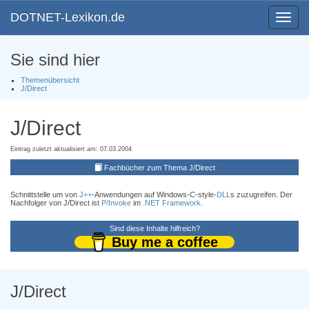
DOTNET-Lexikon.de
Toggle
navigat
Sie sind hier
Themenübersicht
J/Direct
J/Direct
Eintrag zuletzt aktualisiert am: 07.03.2004
Fachbücher zum Thema J/Direct
Schnittstelle um von
J++
-Anwendungen auf Windows-C-style-
DLL
s zuzugreifen. Der
Nachfolger von J/Direct ist
P/Invoke
im
.NET Framework
.
Sind diese Inhalte hilfreich?
Buy me a coffee
J/Direct