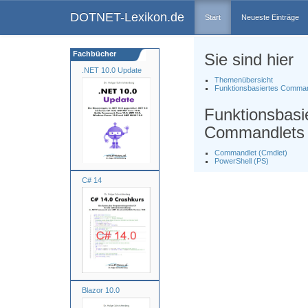
DOTNET-Lexikon.de
Start
Neueste Einträge
Fachbücher
Sie sind hier
.NET 10.0 Update
Themenübersicht
Funktionsbasiertes Comman
Funktionsbasi
Commandlets
Commandlet (Cmdlet)
PowerShell (PS)
C# 14
Blazor 10.0