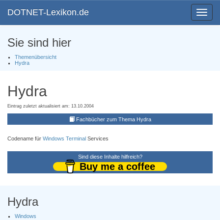
DOTNET-Lexikon.de
Toggle
navigat
Sie sind hier
Themenübersicht
Hydra
Hydra
Eintrag zuletzt aktualisiert am: 13.10.2004
Fachbücher zum Thema Hydra
Codename für
Windows Terminal
Services
Sind diese Inhalte hilfreich?
Buy me a coffee
Hydra
Windows