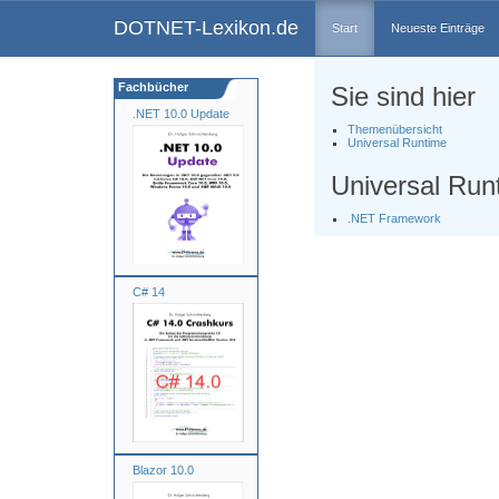
DOTNET-Lexikon.de
Start
Neueste Einträge
Fachbücher
Sie sind hier
.NET 10.0 Update
Themenübersicht
Universal Runtime
Universal Run
.NET Framework
C# 14
Blazor 10.0