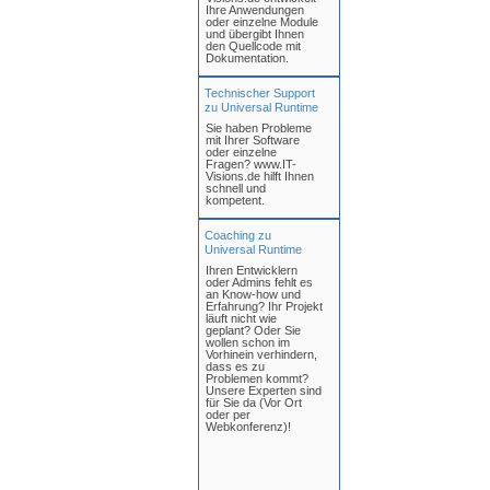
Ihre Anwendungen
oder einzelne Module
und übergibt Ihnen
den Quellcode mit
Dokumentation.
Technischer Support
zu Universal Runtime
Sie haben Probleme
mit Ihrer Software
oder einzelne
Fragen? www.IT-
Visions.de hilft Ihnen
schnell und
kompetent.
Coaching zu
Universal Runtime
Ihren Entwicklern
oder Admins fehlt es
an Know-how und
Erfahrung? Ihr Projekt
läuft nicht wie
geplant? Oder Sie
wollen schon im
Vorhinein verhindern,
dass es zu
Problemen kommt?
Unsere Experten sind
für Sie da (Vor Ort
oder per
Webkonferenz)!