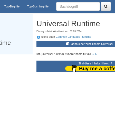
Top-Begriffe
Top-Suchbegriffe
Universal Runtime
Eintrag zuletzt aktualisiert am: 07.03.2004
siehe auch
Common Language Runtime
time
Fachbücher zum Thema Universal 
urt (universal runtime) früherer name für die
CLR
.
Sind diese Inhalte hilfreich?
Buy me a coff