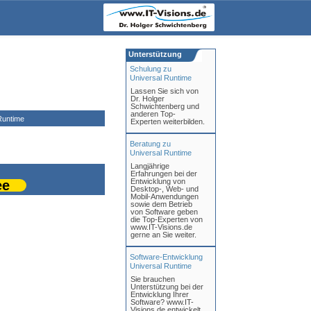
Unterstützung
Schulung zu
Universal Runtime
Lassen Sie sich von
Dr. Holger
Schwichtenberg und
anderen Top-
Runtime
Experten weiterbilden.
Beratung zu
Universal Runtime
Langjährige
Erfahrungen bei der
Entwicklung von
ee
Desktop-, Web- und
Mobil-Anwendungen
sowie dem Betrieb
von Software geben
die Top-Experten von
www.IT-Visions.de
gerne an Sie weiter.
Software-Entwicklung
Universal Runtime
Sie brauchen
Unterstützung bei der
Entwicklung Ihrer
Software? www.IT-
Visions.de entwickelt