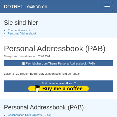
DOTNET-Lexikon.de
Toggle
navigat
Sie sind hier
Themenübersicht
Personal Addressbook
Personal Addressbook (PAB)
Eintrag zuletzt aktualisiert am: 07.03.2004
Fachbücher zum Thema Personal Addressbook (PAB)
Leider ist zu diesem Begriff derzeit noch kein Text verfügbar.
Sind diese Inhalte hilfreich?
Buy me a coffee
Personal Addressbook (PAB)
Collaboration Data Objects (CDO)