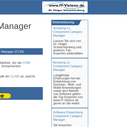
Unterstützung
Manager
Schulung zu
Component Category
Manager
Lassen Sie sich von
Dr. Holger
Schwichtenberg und
anderen Top-
y Manager (CCM)
Experten weiterbilden.
Beratung zu
bliothek, der die
COM-
en, Komponenten
Component Category
Manager
Langjährige
halb der
CLSID
an, welche
Erfahrungen bei der
Entwicklung von
Desktop-, Web- und
Mobil-Anwendungen
sowie dem Betrieb
von Software geben
ee
die Top-Experten von
www.IT-Visions.de
gerne an Sie weiter.
Software-Entwicklung
Component Category
Manager
Sie brauchen