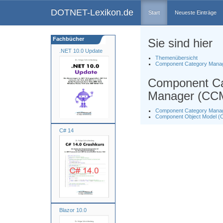
DOTNET-Lexikon.de
Start
Neueste Einträge
Fachbücher
Sie sind hier
.NET 10.0 Update
Themenübersicht
Component Category Mana
Component Ca
Manager (CC
Component Category Mana
Component Object Model 
C# 14
Blazor 10.0