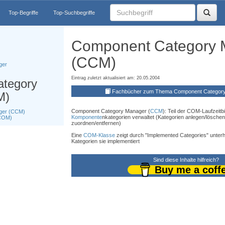
Top-Begriffe
Top-Suchbegriffe
Component Category 
(CCM)
ger
Eintrag zuletzt aktualisiert am: 20.05.2004
tegory
Fachbücher zum Thema Component Categor
M)
Component Category Manager (
CCM
): Teil der COM-Laufzeitbi
ger (CCM)
Komponente
nkategorien verwaltet (Kategorien anlegen/lösch
(COM)
zuordnen/entfernen)
Eine
COM-Klasse
zeigt durch "Implemented Categories" unter
Kategorien sie implementiert
Sind diese Inhalte hilfreich?
Buy me a coff