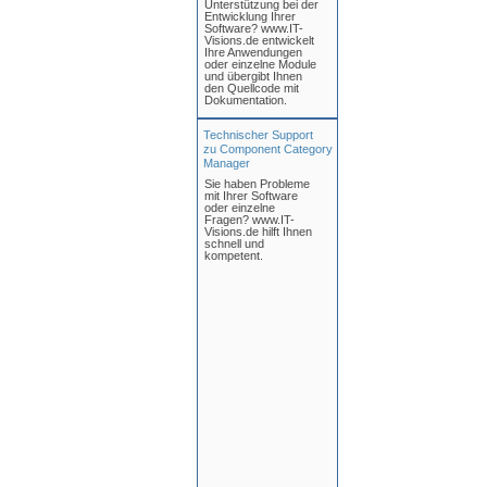
Unterstützung bei der
Entwicklung Ihrer
Software? www.IT-
Visions.de entwickelt
Ihre Anwendungen
oder einzelne Module
und übergibt Ihnen
den Quellcode mit
Dokumentation.
Technischer Support
zu Component Category
Manager
Sie haben Probleme
mit Ihrer Software
oder einzelne
Fragen? www.IT-
Visions.de hilft Ihnen
schnell und
kompetent.